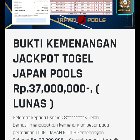
BUKTI KEMENANGAN
JACKPOT TOGEL
JAPAN POOLS
Rp.37,000,000-, (
LUNAS )
Selamat kepada User id : S********K Telah
berhasil
mendapatkan kemenangan besar pada
permainan TOGEL JAPAN POOLS
kemenangan