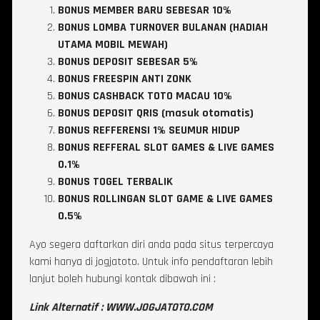
BONUS MEMBER BARU SEBESAR 10%
BONUS LOMBA TURNOVER BULANAN (HADIAH
UTAMA MOBIL MEWAH)
BONUS DEPOSIT SEBESAR 5%
BONUS FREESPIN ANTI ZONK
BONUS CASHBACK TOTO MACAU 10%
BONUS DEPOSIT QRIS (masuk otomatis)
BONUS REFFERENSI 1% SEUMUR HIDUP
BONUS REFFERAL SLOT GAMES & LIVE GAMES
0.1%
BONUS TOGEL TERBALIK
BONUS ROLLINGAN SLOT GAME & LIVE GAMES
0.5%
Ayo segera daftarkan diri anda pada situs terpercaya
kami hanya di jogjatoto. Untuk info pendaftaran lebih
lanjut boleh hubungi kontak dibawah ini :
Link Alternatif : WWW.JOGJATOTO
.COM