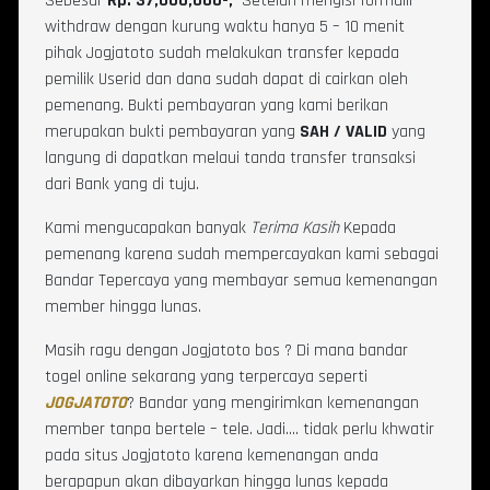
Sebesar
Rp. 37,000
,000-,
Setelah mengisi formulir
withdraw dengan kurung waktu hanya 5 – 10 menit
pihak Jogjatoto sudah melakukan transfer kepada
pemilik Userid dan dana sudah dapat di cairkan oleh
pemenang.
Bukti pembayaran yang kami berikan
merupakan bukti pembayaran yang
SAH / VALID
yang
langung di dapatkan melaui tanda transfer transaksi
dari Bank yang di tuju.
Kami mengucapakan banyak
Terima Kasih
Kepada
pemenang karena sudah mempercayakan kami sebagai
Bandar Tepercaya yang membayar semua kemenangan
member hingga lunas.
Masih ragu dengan Jogjatoto bos ? Di mana bandar
togel online sekarang yang terpercaya seperti
JOGJATOTO
? Bandar yang mengirimkan kemenangan
member tanpa bertele – tele. Jadi…. tidak perlu khwatir
pada situs Jogjatoto karena kemenangan anda
berapapun akan dibayarkan hingga lunas kepada