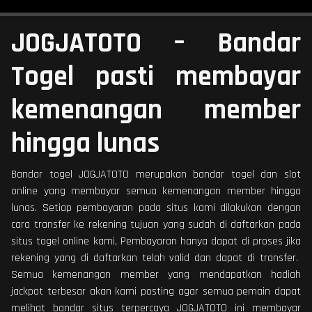
JOGJATOTO – Bandar
Togel pasti membayar
kemenangan member
hingga lunas
Bandar togel JOGJATOTO merupakan bandar togel dan slot
online yang membayar semua kemenangan member hingga
lunas. Setiap pembayaran pada situs kami dilakukan dengan
cara transfer ke rekening tujuan yang sudah di daftarkan pada
situs togel online kami, Pembayaran hanya dapat di proses jika
rekening yang di daftarkan telah valid dan dapat di transfer.
Semua kemenangan member yang mendapatkan hadiah
jackpot terbesar akan kami posting agar semua pemain dapat
melihat bandar situs terpercaya JOGJATOTO ini membayar