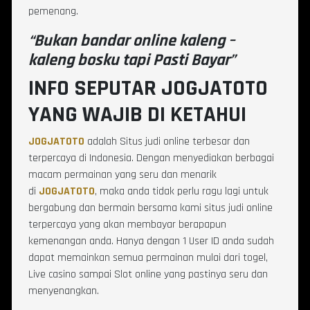
pemenang.
“Bukan bandar online kaleng –
kaleng bosku tapi Pasti Bayar”
INFO SEPUTAR JOGJATOTO
YANG WAJIB DI KETAHUI
JOGJATOTO
adalah Situs judi online terbesar dan
terpercaya
di Indonesia. Dengan menyediakan berbagai
macam permainan yang seru dan menarik
di
JOGJATOTO
, maka anda tidak perlu ragu lagi untuk
bergabung dan bermain bersama kami situs judi online
terpercaya yang akan membayar berapapun
kemenangan anda. Hanya dengan 1 User ID anda sudah
dapat memainkan semua permainan mulai dari togel,
Live casino sampai Slot online yang pastinya seru dan
menyenangkan.