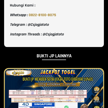
Hubungi Kami :
Whatsapp
:
0822-8100-8075
Telegram :
@Csjogjatoto
Instagram Threads :
@Csjogjatoto
BUKTI JP LAINNYA