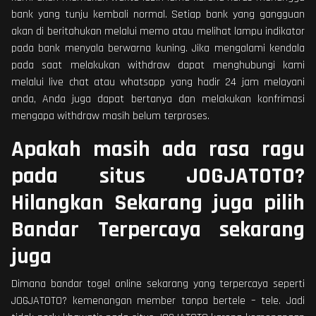
bank yang tunju kembali normal. Setiap bank yang gangguan
akan di beritahukan melalui memo atau melihat lampu indikator
pada bank menyala berwarna kuning. Jika mengalami kendala
pada saat melakukan withdraw dapat menghubungi kami
melalui live chat atau whatsapp yang hadir 24 jam melayani
anda, Anda juga dapat bertanya dan melakukan konfrimasi
mengapa withdraw masih belum terproses.
Apakah masih ada rasa ragu
pada situs JOGJATOTO?
Hilangkan Sekarang juga pilih
Bandar Terpercaya sekarang
juga
Dimana bandar togel online sekarang yang terpercaya seperti
JOGJATOTO? kemenangan member tanpa bertele – tele. Jadi