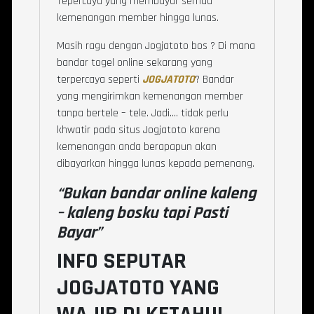
Tepercaya yang membayar semua
kemenangan member hingga lunas.
Masih ragu dengan Jogjatoto bos ? Di mana
bandar togel online sekarang yang
terpercaya seperti
JOGJATOTO
? Bandar
yang mengirimkan kemenangan member
tanpa bertele – tele. Jadi…. tidak perlu
khwatir pada situs Jogjatoto karena
kemenangan anda berapapun akan
dibayarkan hingga lunas kepada pemenang.
“Bukan bandar online kaleng
– kaleng bosku tapi Pasti
Bayar”
INFO SEPUTAR
JOGJATOTO YANG