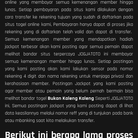
online yang membayar semua kemenangan member hingga
lunas. Setiap pembayaran pada situs kami dilakukan dengan
cara transfer ke rekening tujuan yang sudah di daftarkan pada
situs togel online kami, Pembayaran hanya dapat di proses jika
rekening yang di daftarkan telah valid dan dapat di transfer.
Semua kemenangan member yang mendapatkan hadiah
jackpot terbesar akan kami posting agar semua pemain dapat
melihat bandar situs terpercaya JOGJATOTO ini membayar
semua kemenangan member hingga lunas. Setiap postingan
yang kami posting akan kami lakukan sensor pada nomor
rekening 4 digit dan nama rekening untuk menjaga privasi dan
kerahasiaan member. Postingan Jackpot yang kami posting
agar member atau pemain yang belum pernah bermain bisa
melihat bandar togel
Bukan Kaleng Kaleng
Seperti JOGJATOTO
ini, Semua postingan jackpot yang kami posting dapat di lihat
data keasliannya melalui nomor reff yang di tunjukan pada bank
atau mbanking saat kita melakukan transfer.
Berikut ini berapa lama proses