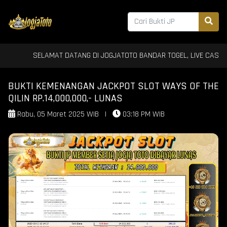
SELAMAT DATANG DI JOGJATOTO BANDAR TOGEL, LIVE CASINO & SL
BUKTI KEMENANGAN JACKPOT SLOT WAYS OF THE
QILIN RP.14,000,000,- LUNAS
Rabu, 05 Maret 2025 WIB
|
03:18 PM WIB