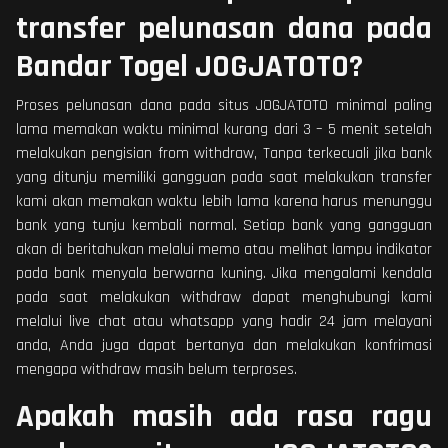
transfer pelunasan dana pada
Bandar Togel JOGJATOTO?
Proses pelunasan dana pada situs JOGJATOTO minimal paling
lama memakan waktu minimal kurang dari 3 – 5 menit setelah
melakukan pengisian from withdraw, Tanpa terkecuali jika bank
yang ditunju memiliki gangguan pada saat melakukan transfer
kami akan memakan waktu lebih lama karena harus menunggu
bank yang tunju kembali normal. Setiap bank yang gangguan
akan di beritahukan melalui memo atau melihat lampu indikator
pada bank menyala berwarna kuning. Jika mengalami kendala
pada saat melakukan withdraw dapat menghubungi kami
melalui live chat atau whatsapp yang hadir 24 jam melayani
anda, Anda juga dapat bertanya dan melakukan konfrimasi
mengapa withdraw masih belum terproses.
Apakah masih ada rasa ragu