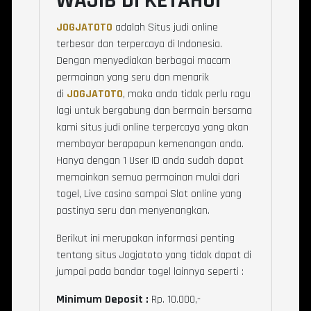
WAJIB DI KETAHUI
JOGJATOTO
adalah Situs judi online
terbesar dan terpercaya
di Indonesia.
Dengan menyediakan berbagai macam
permainan yang seru dan menarik
di
JOGJATOTO
, maka anda tidak perlu ragu
lagi untuk bergabung dan bermain bersama
kami situs judi online terpercaya yang akan
membayar berapapun kemenangan anda.
Hanya dengan 1 User ID anda sudah dapat
memainkan semua permainan mulai dari
togel, Live casino sampai Slot online yang
pastinya seru dan menyenangkan.
Berikut ini merupakan informasi penting
tentang situs Jogjatoto yang tidak dapat di
jumpai pada bandar togel lainnya seperti :
Minimum Deposit :
Rp. 10.000,-