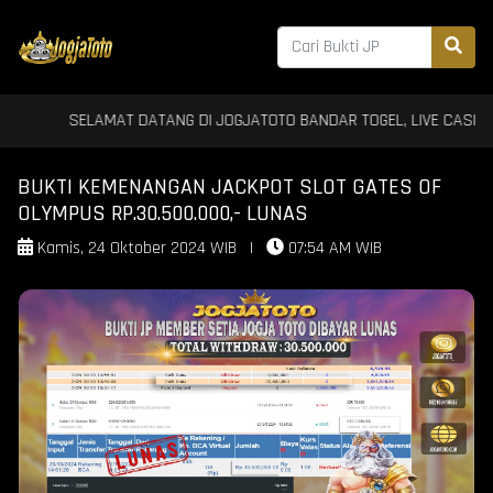
SELAMAT DATANG DI JOGJATOTO BANDAR TOGEL, LIVE CASINO & SLO
BUKTI KEMENANGAN JACKPOT SLOT GATES OF
OLYMPUS RP.30.500.000,- LUNAS
Kamis, 24 Oktober 2024 WIB
|
07:54 AM WIB