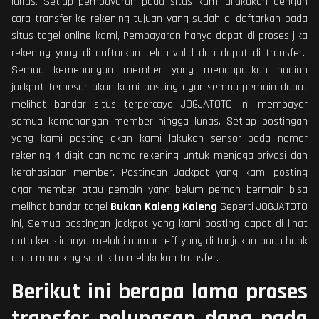
lunas. Setiap pembayaran pada situs kami dilakukan dengan
cara transfer ke rekening tujuan yang sudah di daftarkan pada
situs togel online kami, Pembayaran hanya dapat di proses jika
rekening yang di daftarkan telah valid dan dapat di transfer.
Semua kemenangan member yang mendapatkan hadiah
jackpot terbesar akan kami posting agar semua pemain dapat
melihat bandar situs terpercaya JOGJATOTO ini membayar
semua kemenangan member hingga lunas. Setiap postingan
yang kami posting akan kami lakukan sensor pada nomor
rekening 4 digit dan nama rekening untuk menjaga privasi dan
kerahasiaan member. Postingan Jackpot yang kami posting
agar member atau pemain yang belum pernah bermain bisa
melihat bandar togel
Bukan Kaleng Kaleng
Seperti JOGJATOTO
ini, Semua postingan jackpot yang kami posting dapat di lihat
data keasliannya melalui nomor reff yang di tunjukan pada bank
atau mbanking saat kita melakukan transfer.
Berikut ini berapa lama proses
transfer pelunasan dana pada