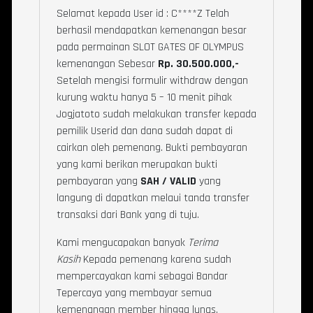
Selamat kepada User id : C****Z Telah
berhasil
mendapatkan kemenangan besar
pada permainan SLOT GATES OF OLYMPUS
kemenangan Sebesar
Rp. 30.500.000,-
Setelah mengisi formulir withdraw dengan
kurung waktu hanya 5 – 10 menit pihak
Jogjatoto sudah melakukan transfer kepada
pemilik Userid dan dana sudah dapat di
cairkan oleh pemenang.
Bukti pembayaran
yang kami berikan merupakan bukti
pembayaran yang
SAH / VALID
yang
langung di dapatkan melaui tanda transfer
transaksi dari Bank yang di tuju.
Kami mengucapakan banyak
Terima
Kasih
Kepada pemenang karena sudah
mempercayakan kami sebagai Bandar
Tepercaya yang membayar semua
kemenangan member hingga lunas.