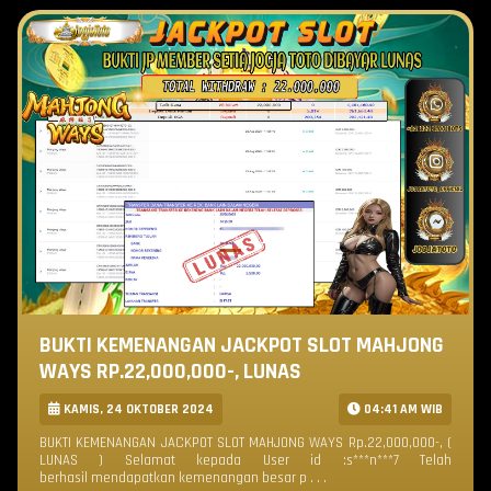
BUKTI KEMENANGAN JACKPOT SLOT MAHJONG
WAYS RP.22,000,000-, LUNAS
KAMIS, 24 OKTOBER 2024
04:41 AM WIB
BUKTI KEMENANGAN JACKPOT SLOT MAHJONG WAYS Rp.22,000,000-, (
LUNAS ) Selamat kepada User id :s***n***7 Telah
berhasil mendapatkan kemenangan besar p . . .