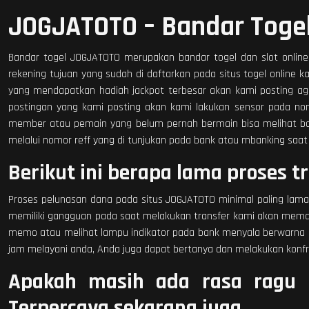
JOGJATOTO – Bandar Toge
Bandar togel JOGJATOTO merupakan bandar togel dan slot onli
rekening tujuan yang sudah di daftarkan pada situs togel online
yang mendapatkan hadiah jackpot terbesar akan kami posting a
postingan yang kami posting akan kami lakukan sensor pada nom
member atau pemain yang belum pernah bermain bisa melihat b
melalui nomor reff yang di tunjukan pada bank atau mbanking saat 
Berikut ini berapa lama proses 
Proses pelunasan dana pada situs JOGJATOTO minimal paling lama 
memiliki gangguan pada saat melakukan transfer kami akan memak
memo atau melihat lampu indikator pada bank menyala berwarna k
jam melayani anda, Anda juga dapat bertanya dan melakukan konf
Apakah masih ada rasa ragu p
Terpercaya sekarang juga