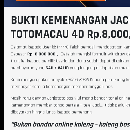
BUKTI KEMENANGAN JAC
TOTOMACAU 4D Rp.8,000
Selamat kepada User id: I****8 Telah
berhasil
mendapatkan kem
Sebesar
Rp. 8,000,000
-,
Setelah mengisi formulir withdraw 
transfer kepada pemilik Userid dan dana sudah dapat di cairk
pembayaran yang
SAH / VALID
yang langung di dapatkan melaui 
Kami mengucapakan banyak
Terima Kasih
Kepada pemenang ka
membayar semua kemenangan member hingga lunas.
Masih ragu dengan Jogjatoto bos ? Di mana bandar togel onlin
kemenangan member tanpa bertele – tele. Jadi…. tidak perlu 
dibayarkan hingga lunas kepada pemenang.
“Bukan bandar online kaleng – kaleng bos