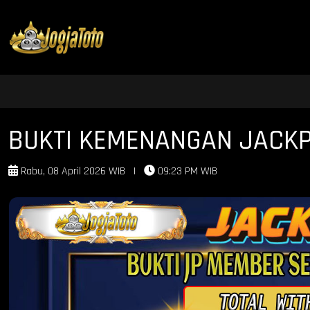
BUKTI KEMENANGAN JACKPO
Rabu, 08 April 2026 WIB
|
09:23 PM WIB