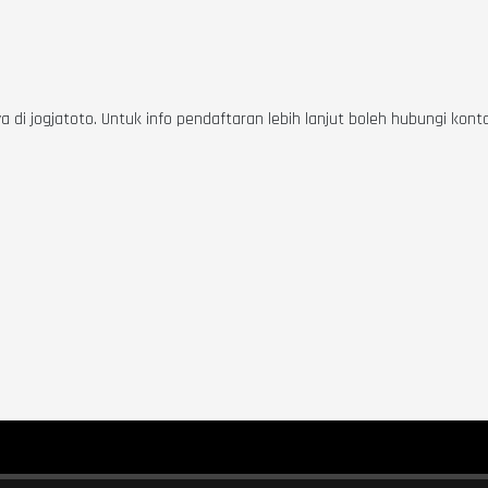
 di jogjatoto. Untuk info pendaftaran lebih lanjut boleh hubungi kont