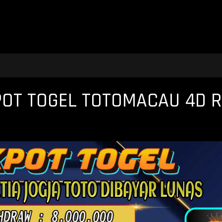
T TOGEL TOTOMACAU 4D RP