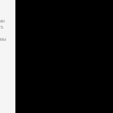
iri
TO.
alui