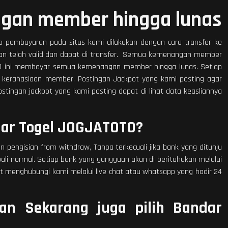
ngan member hingga lunas
pembayaran pada situs kami dilakukan dengan cara transfer ke
arkan telah valid dan dapat di transfer. Semua kemenangan member
OTO ini membayar semua kemenangan member hingga lunas. Setiap
n kerahasiaan member. Postingan Jackpot yang kami posting agar
tingan jackpot yang kami posting dapat di lihat data keasliannya
ndar Togel JOGJATOTO?
pengisian from withdraw, Tanpa terkecuali jika bank yang ditunju
i normal. Setiap bank yang gangguan akan di beritahukan melalui
 menghubungi kami melalui live chat atau whatsapp yang hadir 24
an Sekarang juga pilih Bandar