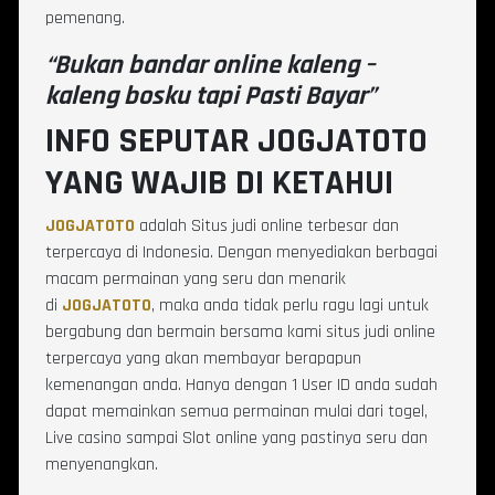
pemenang.
“Bukan bandar online kaleng –
kaleng bosku tapi Pasti Bayar”
INFO SEPUTAR JOGJATOTO
YANG WAJIB DI KETAHUI
JOGJATOTO
adalah Situs judi online terbesar dan
terpercaya
di Indonesia. Dengan menyediakan berbagai
macam permainan yang seru dan menarik
di
JOGJATOTO
, maka anda tidak perlu ragu lagi untuk
bergabung dan bermain bersama kami situs judi online
terpercaya yang akan membayar berapapun
kemenangan anda. Hanya dengan 1 User ID anda sudah
dapat memainkan semua permainan mulai dari togel,
Live casino sampai Slot online yang pastinya seru dan
menyenangkan.