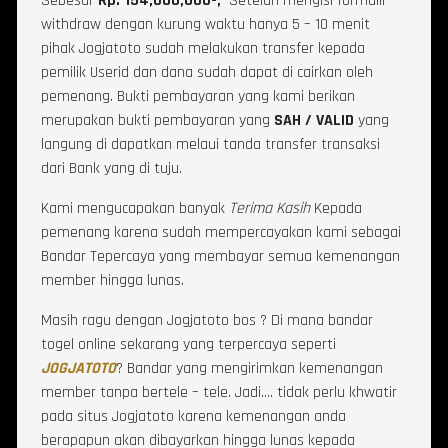
Sebesar
Rp. 154,000
,000-,
Setelah mengisi formulir
withdraw dengan kurung waktu hanya 5 – 10 menit
pihak Jogjatoto sudah melakukan transfer kepada
pemilik Userid dan dana sudah dapat di cairkan oleh
pemenang.
Bukti pembayaran yang kami berikan
merupakan bukti pembayaran yang
SAH / VALID
yang
langung di dapatkan melaui tanda transfer transaksi
dari Bank yang di tuju.
Kami mengucapakan banyak
Terima Kasih
Kepada
pemenang karena sudah mempercayakan kami sebagai
Bandar Tepercaya yang membayar semua kemenangan
member hingga lunas.
Masih ragu dengan Jogjatoto bos ? Di mana bandar
togel online sekarang yang terpercaya seperti
JOGJATOTO
? Bandar yang mengirimkan kemenangan
member tanpa bertele – tele. Jadi…. tidak perlu khwatir
pada situs Jogjatoto karena kemenangan anda
berapapun akan dibayarkan hingga lunas kepada