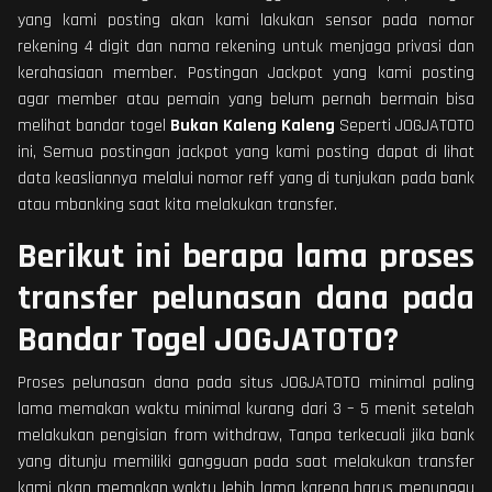
yang kami posting akan kami lakukan sensor pada nomor
rekening 4 digit dan nama rekening untuk menjaga privasi dan
kerahasiaan member. Postingan Jackpot yang kami posting
agar member atau pemain yang belum pernah bermain bisa
melihat bandar togel
Bukan Kaleng Kaleng
Seperti JOGJATOTO
ini, Semua postingan jackpot yang kami posting dapat di lihat
data keasliannya melalui nomor reff yang di tunjukan pada bank
atau mbanking saat kita melakukan transfer.
Berikut ini berapa lama proses
transfer pelunasan dana pada
Bandar Togel JOGJATOTO?
Proses pelunasan dana pada situs JOGJATOTO minimal paling
lama memakan waktu minimal kurang dari 3 – 5 menit setelah
melakukan pengisian from withdraw, Tanpa terkecuali jika bank
yang ditunju memiliki gangguan pada saat melakukan transfer
kami akan memakan waktu lebih lama karena harus menunggu