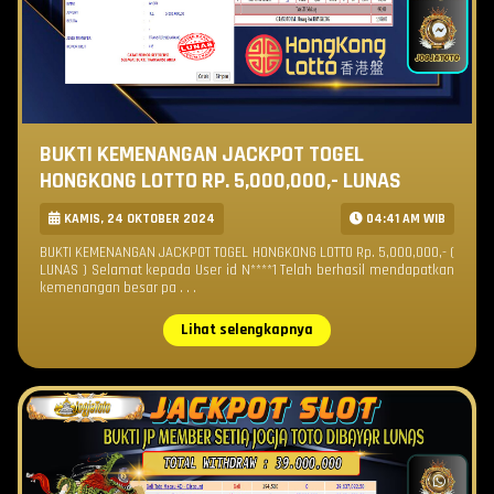
BUKTI KEMENANGAN JACKPOT TOGEL
HONGKONG LOTTO RP. 5,000,000,- LUNAS
KAMIS, 24 OKTOBER 2024
04:41 AM WIB
BUKTI KEMENANGAN JACKPOT TOGEL HONGKONG LOTTO Rp. 5,000,000,- (
LUNAS ) Selamat kepada User id N****1 Telah berhasil mendapatkan
kemenangan besar pa . . .
Lihat selengkapnya