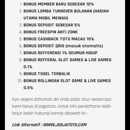
BONUS MEMBER BARU SEBESAR 10%
BONUS LOMBA TURNOVER BULANAN (HADIAH
UTAMA MOBIL MEWAH)
BONUS DEPOSIT SEBESAR 5%
BONUS FREESPIN ANTI ZONK
BONUS CASHBACK TOTO MACAU 10%
BONUS DEPOSIT QRIS (masuk otomatis)
BONUS REFFERENSI 1% SEUMUR HIDUP
BONUS REFFERAL SLOT GAMES & LIVE GAMES
0.1%
BONUS TOGEL TERBALIK
BONUS ROLLINGAN SLOT GAME & LIVE GAMES
0.5%
Ayo segera daftarkan diri anda pada situs terpercaya
kami hanya di jogjatoto. Untuk info pendaftaran lebih
lanjut boleh hubungi kontak dibawah ini :
Link Alternatif : WWW.JOGJATOTO
.COM