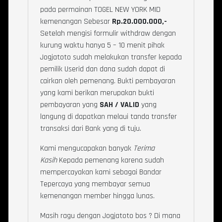
pada permainan TOGEL NEW YORK MID
kemenangan Sebesar
Rp.20
.000.000,-
Setelah mengisi formulir withdraw dengan
kurung waktu hanya 5 – 10 menit pihak
Jogjatoto sudah melakukan transfer kepada
pemilik Userid dan dana sudah dapat di
cairkan oleh pemenang.
Bukti pembayaran
yang kami berikan merupakan bukti
pembayaran yang
SAH / VALID
yang
langung di dapatkan melaui tanda transfer
transaksi dari Bank yang di tuju.
Kami mengucapakan banyak
Terima
Kasih
Kepada pemenang karena sudah
mempercayakan kami sebagai Bandar
Tepercaya yang membayar semua
kemenangan member hingga lunas.
Masih ragu dengan Jogjatoto bos ? Di mana