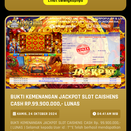
Lihat selengkapnya
BUKTI KEMENANGAN JACKPOT SLOT CAISHENS
CASH RP.99.900.000,- LUNAS
KAMIS, 24 OKTOBER 2024
04:41 AM WIB
BUKTI KEMENANGAN JACKPOT SLOT CAISHENS CASH Rp. 99.900.000,-
( LUNAS ) Selamat kepada User id : T**E Telah berhasil mendapatkan