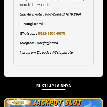
kontak dibawah ini :
Link Alternatif : WWW.JOGJATOTO
.COM
Hubungi Kami :
Whatsapp
:
0822-8100-8075
Telegram :
@Csjogjatoto
Instagram Threads :
@Csjogjatoto
BUKTI JP LAINNYA