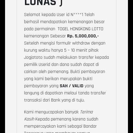
LUNAS )
Selamat kepada User id N****1
Telah
berhasil
mendapatkan kemenangan besar
pada permainan TOGEL HONGKONG LOTTO
kemenangan Sebesar
Rp. 5,000,000,-
Setelah mengisi formulir withdraw dengan
kurung waktu hanya 5 – 10 menit pihak
Jogjatoto sudah melakukan transfer kepada
pemilik Userid dan dana sudah dapat di
cairkan oleh pemenang.
Bukti pembayaran
yang kami berikan merupakan bukti
pembayaran yang
SAH / VALID
yang
langung di dapatkan melaui tanda transfer
transaksi dari Bank yang di tuju.
Kami mengucapakan banyak
Terima
Kasih
Kepada pemenang karena sudah
mempercayakan kami sebagai Bandar