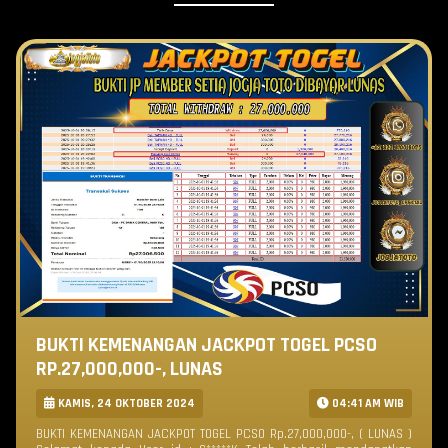
BUKTI KEMENANGAN JACKPOT TOGEL PCSO
RP.27,000,000-, LUNAS
KAMIS, 24 OKTOBER 2024
04:41 AM WIB
BUKTI KEMENANGAN JACKPOT TOGEL PCSO Rp.27,000,000-, ( LUNAS )