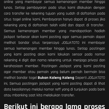
online yang membayar semua kemenangan member hingga
lunas. Setiap pembayaran pada situs kami dilakukan dengan
cara transfer ke rekening tujuan yang sudah di daftarkan pada
situs togel online kami, Pembayaran hanya dapat di proses jika
rekening yang di daftarkan telah valid dan dapat di transfer.
Semua kemenangan member yang mendapatkan hadiah
jackpot terbesar akan kami posting agar semua pemain dapat
melihat bandar situs terpercaya JOGJATOTO ini membayar
semua kemenangan member hingga lunas. Setiap postingan
yang kami posting akan kami lakukan sensor pada nomor
rekening 4 digit dan nama rekening untuk menjaga privasi dan
kerahasiaan member. Postingan Jackpot yang kami posting
agar member atau pemain yang belum pernah bermain bisa
melihat bandar togel
Bukan Kaleng Kaleng
Seperti JOGJATOTO
ini, Semua postingan jackpot yang kami posting dapat di lihat
data keasliannya melalui nomor reff yang di tunjukan pada bank
atau mbanking saat kita melakukan transfer.
Berikut ini berapa lama proses