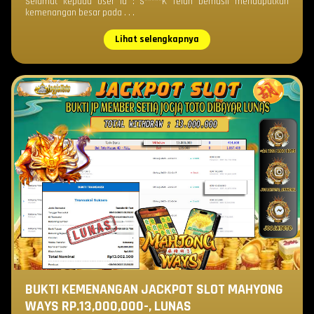
Selamat kepada User id : S*****K Telah berhasil mendapatkan
kemenangan besar pada . . .
Lihat selengkapnya
BUKTI KEMENANGAN JACKPOT SLOT MAHYONG
WAYS RP.13,000,000-, LUNAS