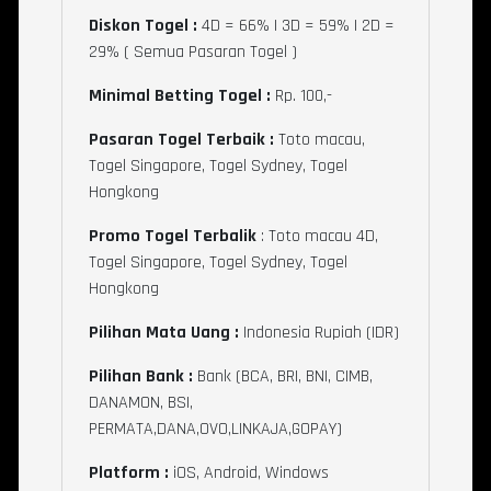
Diskon Togel :
4D = 66% | 3D = 59% | 2D =
29% ( Semua Pasaran Togel )
Minimal Betting Togel :
Rp. 100,-
Pasaran Togel Terbaik :
Toto macau,
Togel Singapore, Togel Sydney, Togel
Hongkong
Promo Togel Terbalik
: Toto macau 4D,
Togel Singapore, Togel Sydney, Togel
Hongkong
Pilihan Mata Uang :
Indonesia Rupiah (IDR)
Pilihan Bank :
Bank (BCA, BRI, BNI, CIMB,
DANAMON, BSI,
PERMATA,DANA,OVO,LINKAJA,GOPAY)
Platform :
iOS, Android, Windows