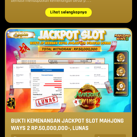
berhasil mendapatkan kemenangan besar p . . .
Lihat selengkapnya
BUKTI KEMENANGAN JACKPOT SLOT MAHJONG
WAYS 2 RP.50,000,000-, LUNAS