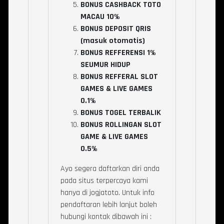
BONUS CASHBACK TOTO
MACAU 10%
BONUS DEPOSIT QRIS
(masuk otomatis)
BONUS REFFERENSI 1%
SEUMUR HIDUP
BONUS REFFERAL SLOT
GAMES & LIVE GAMES
0.1%
BONUS TOGEL TERBALIK
BONUS ROLLINGAN SLOT
GAME & LIVE GAMES
0.5%
Ayo segera daftarkan diri anda
pada situs terpercaya kami
hanya di jogjatoto. Untuk info
pendaftaran lebih lanjut boleh
hubungi kontak dibawah ini :