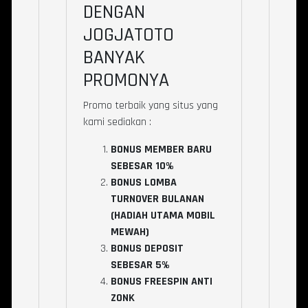
DENGAN
JOGJATOTO
BANYAK
PROMONYA
Promo terbaik yang situs yang
kami sediakan :
BONUS MEMBER BARU
SEBESAR 10%
BONUS LOMBA
TURNOVER BULANAN
(HADIAH UTAMA MOBIL
MEWAH)
BONUS DEPOSIT
SEBESAR 5%
BONUS FREESPIN ANTI
ZONK