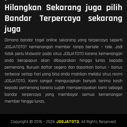
Hilangkan Sekarang juga pilih
Bandar Terpercaya sekarang
juga
Dimana bandar togel online sekarang yang terpercaya seperti
JOGJATOTO? kemenangan member tanpa bertele – tele. Jadi
tidak perlu khawatir pada situs JOGJATOTO karena kemenangan
anda berapapun akan dibayarakan hingga lunas kepada
pemenang. Buruan daftar segera dan dapatkan bonus – bonus
terbesar setiap hari yang bisa anda mainkan melalui situs resmi
JOGJATOTO. Kami sangat mengucapkan banyak terima kasih
kepada pemenang karena sudah mempercayakan kami sebagai
bandar terpercaya yang membayar semua kemenangan
member hingga lunas.
Copyright © 2016 - 2026
JOGJATOTO
, All Rights Reserved.