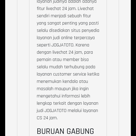
layanan judinya adalah adanya
fitur livechat 24 jam. Livechat
sendiri menjadi sebuah fitur
yang sangat penting yang pasti
selalu disediakan situs penyedia
layanan judi online terpercaya
seperti JOGJATOTO. Karena
dengan livechat 24 jam, para
pemain atau member bisa
selalu mudah terhubung pada
layanan customer service ketika
menemukan kendala atau
masalah maupun jika ingin
mengetahui informasi lebih
lengkap terkait dengan layanan
judi JOGJATOTO melalui layanan
CS 24 jam.
BURUAN GABUNG