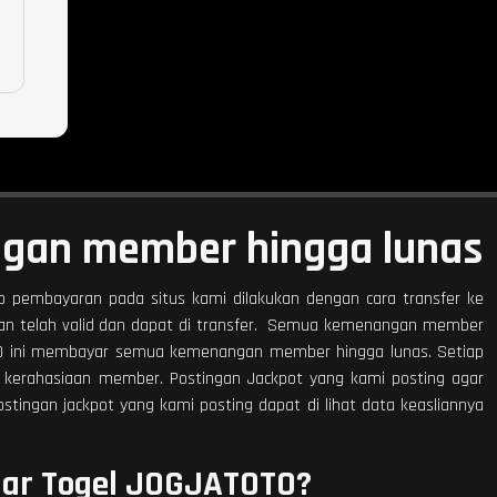
ngan member hingga lunas
pembayaran pada situs kami dilakukan dengan cara transfer ke
arkan telah valid dan dapat di transfer. Semua kemenangan member
OTO ini membayar semua kemenangan member hingga lunas. Setiap
n kerahasiaan member. Postingan Jackpot yang kami posting agar
tingan jackpot yang kami posting dapat di lihat data keasliannya
ndar Togel JOGJATOTO?