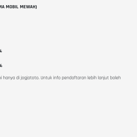
MA MOBIL MEWAH)
%
5%
 hanya di jogjatoto. Untuk info pendaftaran lebih lanjut boleh