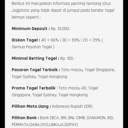
Berikut ini merupakan informasi penting tentang situs
Jogjatoto yang tidak dapat di jumpai pada bandar togel
lainnya seperti :
Minimum Deposit :
Rp. 10.000,-
Diskon Togel :
4D = 66% | 3D = 59% | 2D = 29% (
Semua Pasaran Togel )
Minimal Betting Togel :
Rp. 100,-
Pasaran Togel Terbaik :
Toto macau, Togel Singapore,
Togel Sydney, Togel Hongkong
Promo Togel Terbalik
: Toto macau 4D, Togel
Singapore, Togel Sydney, Togel Hongkong
Pilihan Mata Uang :
Indonesia Rupiah (IDR)
Pilihan Bank :
Bank (BCA, BRI, BNI, CIMB, DANAMON, BSI,
PERMATA,DANA,OVO,LINKAJA,GOPAY)