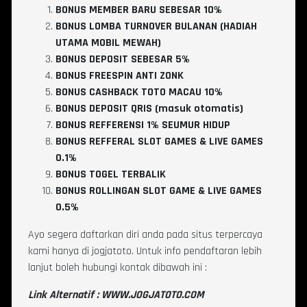
BONUS MEMBER BARU SEBESAR 10%
BONUS LOMBA TURNOVER BULANAN (HADIAH
UTAMA MOBIL MEWAH)
BONUS DEPOSIT SEBESAR 5%
BONUS FREESPIN ANTI ZONK
BONUS CASHBACK TOTO MACAU 10%
BONUS DEPOSIT QRIS (masuk otomatis)
BONUS REFFERENSI 1% SEUMUR HIDUP
BONUS REFFERAL SLOT GAMES & LIVE GAMES
0.1%
BONUS TOGEL TERBALIK
BONUS ROLLINGAN SLOT GAME & LIVE GAMES
0.5%
Ayo segera daftarkan diri anda pada situs terpercaya
kami hanya di jogjatoto. Untuk info pendaftaran lebih
lanjut boleh hubungi kontak dibawah ini :
Link Alternatif : WWW.JOGJATOTO
.COM