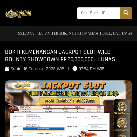
SELAMAT DATANG DI JOGJATOTO BANDAR TOGEL, LIVE CASINO & SL
BUKTI KEMENANGAN JACKPOT SLOT WILD
BOUNTY SHOWDOWN RP.20,000,000-, LUNAS
Senin, 16 Februari 2026 WIB
|
07:54 PM WIB