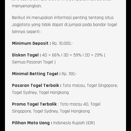
menyenangkan.
Berikut ini merupakan informasi penting tentang situs
Jogjatoto yang tidak dapat di jumpai pada bandar togel
lainnya seperti :
Minimum Deposit :
Rp. 10.000,-
Diskon Togel :
4D = 66% | 3D = 59% | 2D = 29% (
Semua Pasaran Togel )
Minimal Betting Togel :
Rp. 100,-
Pasaran Togel Terbaik :
Toto macau, Togel Singapore,
Togel Sydney, Togel Hongkong
Promo Togel Terbalik
: Toto macau 4D, Togel
Singapore, Togel Sydney, Togel Hongkong
Pilihan Mata Uang :
Indonesia Rupiah (IDR)