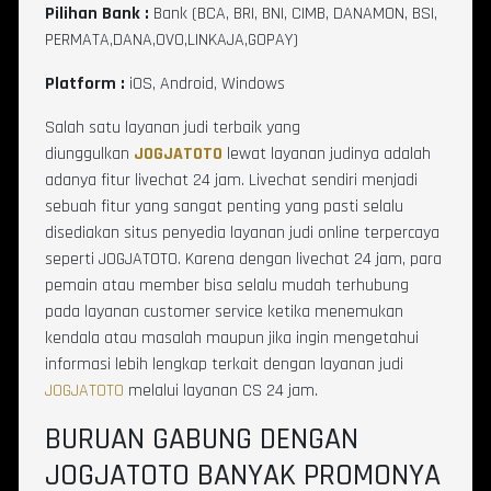
Pilihan Bank :
Bank (BCA, BRI, BNI, CIMB, DANAMON, BSI,
PERMATA,DANA,OVO,LINKAJA,GOPAY)
Platform :
iOS, Android, Windows
Salah satu layanan judi terbaik yang
diunggulkan
JOGJATOTO
lewat layanan judinya adalah
adanya fitur livechat 24 jam. Livechat sendiri menjadi
sebuah fitur yang sangat penting yang pasti selalu
disediakan situs penyedia layanan judi online terpercaya
seperti JOGJATOTO. Karena dengan livechat 24 jam, para
pemain atau member bisa selalu mudah terhubung
pada layanan customer service ketika menemukan
kendala atau masalah maupun jika ingin mengetahui
informasi lebih lengkap terkait dengan layanan judi
JOGJATOTO
melalui layanan CS 24 jam.
BURUAN GABUNG DENGAN
JOGJATOTO
BANYAK PROMONYA