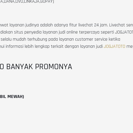
ATA,DANA,OVO,LINKAJA,GOPAY)
ewat layanan judinya adalah adanya fitur livechat 24 jam. Livechat send
diakan situs penyedia layanan judi online terpercaya seperti JOGJATO
 selalu mudah terhubung pada layanan customer service ketika
 informasi lebih lengkap terkait dengan layanan judi
JOGJATOTO
mel
TO
BANYAK PROMONYA
BIL MEWAH)