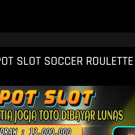
T SLOT SOCCER ROULETTE R