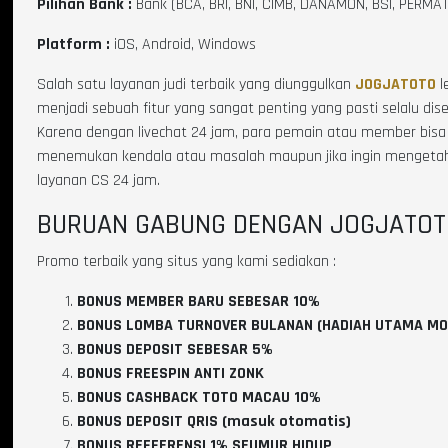
Pilihan Bank :
Bank (BCA, BRI, BNI, CIMB, DANAMON, BSI, PERM
Platform :
iOS, Android, Windows
Salah satu layanan judi terbaik yang diunggulkan
JOGJATOTO
l
menjadi sebuah fitur yang sangat penting yang pasti selalu dise
Karena dengan livechat 24 jam, para pemain atau member bisa
menemukan kendala atau masalah maupun jika ingin mengetahui
layanan CS 24 jam.
BURUAN GABUNG DENGAN JOGJATO
Promo terbaik yang situs yang kami sediakan :
BONUS MEMBER BARU SEBESAR 10%
BONUS LOMBA TURNOVER BULANAN (HADIAH UTAMA MO
BONUS DEPOSIT SEBESAR 5%
BONUS FREESPIN ANTI ZONK
BONUS CASHBACK TOTO MACAU 10%
BONUS DEPOSIT QRIS (masuk otomatis)
BONUS REFFERENSI 1% SEUMUR HIDUP