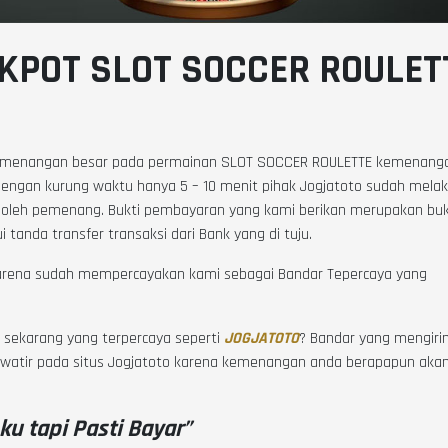
KPOT SLOT SOCCER ROULET
)
menangan besar pada permainan SLOT SOCCER ROULETTE
kemenang
dengan kurung waktu hanya 5 – 10 menit pihak Jogjatoto sudah mela
an oleh pemenang.
Bukti pembayaran yang kami berikan merupakan buk
tanda transfer transaksi dari Bank yang di tuju.
rena sudah mempercayakan kami sebagai Bandar Tepercaya yang
e sekarang yang terpercaya seperti
JOGJATOTO
? Bandar yang mengir
khwatir pada situs Jogjatoto karena kemenangan anda berapapun aka
ku tapi Pasti Bayar”