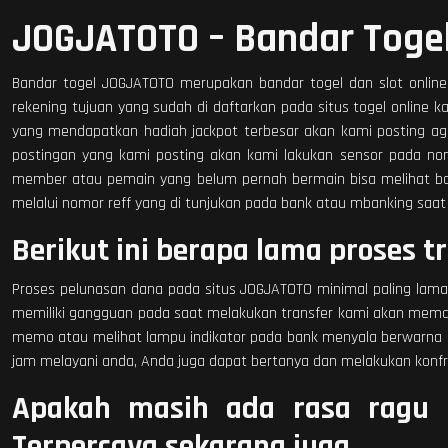
JOGJATOTO – Bandar Toge
Bandar togel JOGJATOTO merupakan bandar togel dan slot onli
rekening tujuan yang sudah di daftarkan pada situs togel online
yang mendapatkan hadiah jackpot terbesar akan kami posting a
postingan yang kami posting akan kami lakukan sensor pada nom
member atau pemain yang belum pernah bermain bisa melihat b
melalui nomor reff yang di tunjukan pada bank atau mbanking saat 
Berikut ini berapa lama proses 
Proses pelunasan dana pada situs JOGJATOTO minimal paling lama 
memiliki gangguan pada saat melakukan transfer kami akan memak
memo atau melihat lampu indikator pada bank menyala berwarna k
jam melayani anda, Anda juga dapat bertanya dan melakukan konf
Apakah masih ada rasa ragu p
Terpercaya sekarang juga