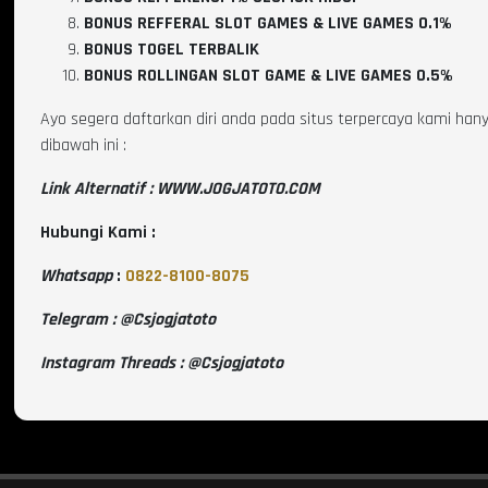
BONUS REFFERAL SLOT GAMES & LIVE GAMES 0.1%
BONUS TOGEL TERBALIK
BONUS ROLLINGAN SLOT GAME & LIVE GAMES 0.5%
Ayo segera daftarkan diri anda pada situs terpercaya kami hanya
dibawah ini :
Link Alternatif : WWW.JOGJATOTO
.COM
Hubungi Kami :
Whatsapp
:
0822-8100-8075
Telegram :
@Csjogjatoto
Instagram Threads :
@Csjogjatoto