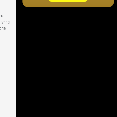
ru
a yang
gel,