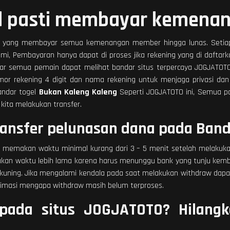
l pasti membayar kemena
ne yang membayar semua kemenangan member hingga lunas. Setiap 
 kami, Pembayaran hanya dapat di proses jika rekening yang di daft
gar semua pemain dapat melihat bandar situs terpercaya JOGJAT
or rekening 4 digit dan nama rekening untuk menjaga privasi da
andar togel
Bukan Kaleng Kaleng
Seperti JOGJATOTO ini, Semua pos
kita melakukan transfer.
transfer pelunasan dana pada Ba
memakan waktu minimal kurang dari 3 – 5 menit setelah melakukan 
an waktu lebih lama karena harus menunggu bank yang tunju kembal
uning. Jika mengalami kendala pada saat melakukan withdraw dapat
rimasi mengapa withdraw masih belum terproses.
ada situs JOGJATOTO? Hilangk