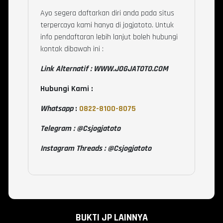
Ayo segera daftarkan diri anda pada situs
terpercaya kami hanya di jogjatoto. Untuk
info pendaftaran lebih lanjut boleh hubungi
kontak dibawah ini :
Link Alternatif : WWW.JOGJATOTO
.COM
Hubungi Kami :
Whatsapp
:
0822-8100-8075
Telegram :
@Csjogjatoto
Instagram Threads :
@Csjogjatoto
BUKTI JP LAINNYA