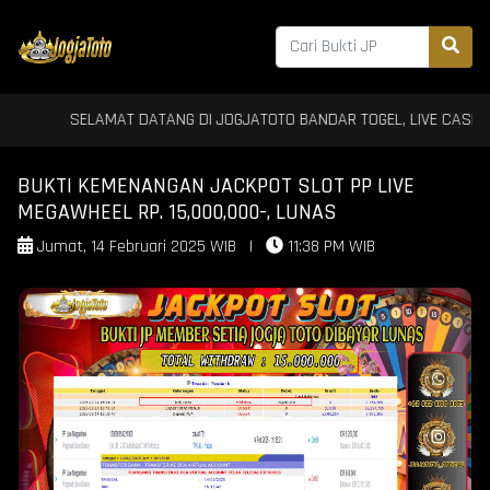
SELAMAT DATANG DI JOGJATOTO BANDAR TOGEL, LIVE CASINO & SL
BUKTI KEMENANGAN JACKPOT SLOT PP LIVE
MEGAWHEEL RP. 15,000,000-, LUNAS
Jumat, 14 Februari 2025 WIB
|
11:38 PM WIB