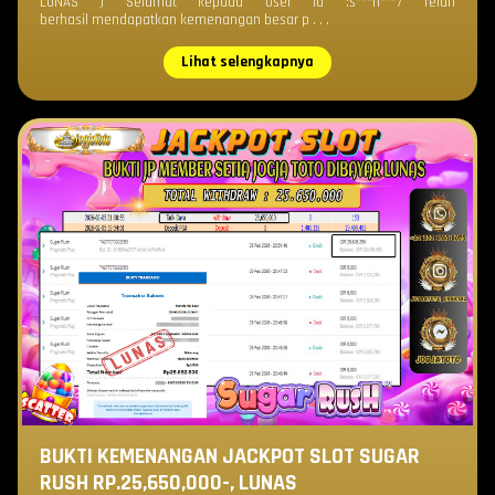
LUNAS ) Selamat kepada User id :s***n***7 Telah
berhasil mendapatkan kemenangan besar p . . .
Lihat selengkapnya
BUKTI KEMENANGAN JACKPOT SLOT SUGAR
RUSH RP.25,650,000-, LUNAS