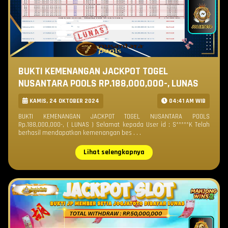
BUKTI KEMENANGAN JACKPOT TOGEL
NUSANTARA POOLS RP.188,000,000-, LUNAS
KAMIS, 24 OKTOBER 2024
04:41 AM WIB
BUKTI KEMENANGAN JACKPOT TOGEL NUSANTARA POOLS
Rp.188,000,000-, ( LUNAS ) Selamat kepada User id : S*****K Telah
berhasil mendapatkan kemenangan bes . . .
Lihat selengkapnya