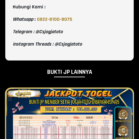
Hubungi Kami :
Whatsapp
:
0822-8100-8075
Telegram :
@Csjogjatoto
Instagram Threads :
@Csjogjatoto
BUKTI JP LAINNYA