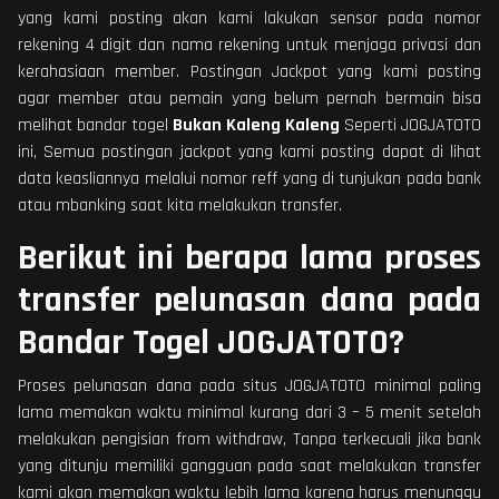
yang kami posting akan kami lakukan sensor pada nomor
rekening 4 digit dan nama rekening untuk menjaga privasi dan
kerahasiaan member. Postingan Jackpot yang kami posting
agar member atau pemain yang belum pernah bermain bisa
melihat bandar togel
Bukan Kaleng Kaleng
Seperti JOGJATOTO
ini, Semua postingan jackpot yang kami posting dapat di lihat
data keasliannya melalui nomor reff yang di tunjukan pada bank
atau mbanking saat kita melakukan transfer.
Berikut ini berapa lama proses
transfer pelunasan dana pada
Bandar Togel JOGJATOTO?
Proses pelunasan dana pada situs JOGJATOTO minimal paling
lama memakan waktu minimal kurang dari 3 – 5 menit setelah
melakukan pengisian from withdraw, Tanpa terkecuali jika bank
yang ditunju memiliki gangguan pada saat melakukan transfer
kami akan memakan waktu lebih lama karena harus menunggu