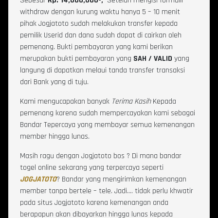
Sebesar
Rp. 14,000
,000-,
Setelah mengisi formulir
withdraw dengan kurung waktu hanya 5 – 10 menit
pihak Jogjatoto sudah melakukan transfer kepada
pemilik Userid dan dana sudah dapat di cairkan oleh
pemenang.
Bukti pembayaran yang kami berikan
merupakan bukti pembayaran yang
SAH / VALID
yang
langung di dapatkan melaui tanda transfer transaksi
dari Bank yang di tuju.
Kami mengucapakan banyak
Terima Kasih
Kepada
pemenang karena sudah mempercayakan kami sebagai
Bandar Tepercaya yang membayar semua kemenangan
member hingga lunas.
Masih ragu dengan Jogjatoto bos ? Di mana bandar
togel online sekarang yang terpercaya seperti
JOGJATOTO
? Bandar yang mengirimkan kemenangan
member tanpa bertele – tele. Jadi…. tidak perlu khwatir
pada situs Jogjatoto karena kemenangan anda
berapapun akan dibayarkan hingga lunas kepada