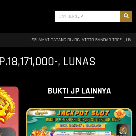
SELAMAT DATANG DI JOGJATOTO BANDAR TOGEL, LIVE CASINO &
8,171,000-, LUNAS
BUKTI JP LAINNYA