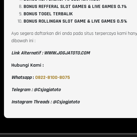
BONUS REFFERAL SLOT GAMES & LIVE GAMES 0.1%
BONUS TOGEL TERBALIK
BONUS ROLLINGAN SLOT GAME & LIVE GAMES 0.5%
Ayo segera daftarkan diri anda pada situs terpercaya kami hanya
dibawah ini :
Link Alternatif : WWW.JOGJATOTO
.COM
Hubungi Kami :
Whatsapp
:
0822-8100-8075
Telegram :
@Csjogjatoto
Instagram Threads :
@Csjogjatoto