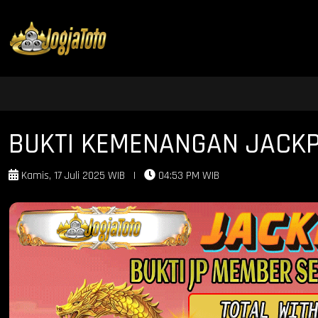
BUKTI KEMENANGAN JACKPO
Kamis, 17 Juli 2025 WIB
|
04:53 PM WIB