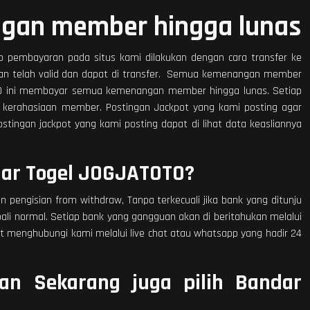
ngan member hingga lunas
pembayaran pada situs kami dilakukan dengan cara transfer ke
arkan telah valid dan dapat di transfer. Semua kemenangan member
OTO ini membayar semua kemenangan member hingga lunas. Setiap
n kerahasiaan member. Postingan Jackpot yang kami posting agar
tingan jackpot yang kami posting dapat di lihat data keasliannya
ndar Togel JOGJATOTO?
pengisian from withdraw, Tanpa terkecuali jika bank yang ditunju
i normal. Setiap bank yang gangguan akan di beritahukan melalui
 menghubungi kami melalui live chat atau whatsapp yang hadir 24
an Sekarang juga pilih Bandar