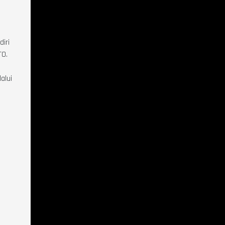
iri
TO.
alui