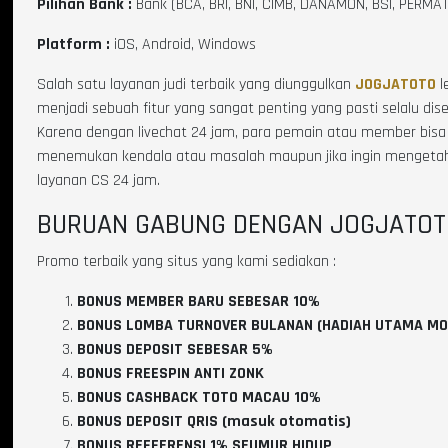
Pilihan Bank :
Bank (BCA, BRI, BNI, CIMB, DANAMON, BSI, PERM
Platform :
iOS, Android, Windows
Salah satu layanan judi terbaik yang diunggulkan
JOGJATOTO
l
menjadi sebuah fitur yang sangat penting yang pasti selalu dise
Karena dengan livechat 24 jam, para pemain atau member bisa
menemukan kendala atau masalah maupun jika ingin mengetahui
layanan CS 24 jam.
BURUAN GABUNG DENGAN JOGJATO
Promo terbaik yang situs yang kami sediakan :
BONUS MEMBER BARU SEBESAR 10%
BONUS LOMBA TURNOVER BULANAN (HADIAH UTAMA MO
BONUS DEPOSIT SEBESAR 5%
BONUS FREESPIN ANTI ZONK
BONUS CASHBACK TOTO MACAU 10%
BONUS DEPOSIT QRIS (masuk otomatis)
BONUS REFFERENSI 1% SEUMUR HIDUP