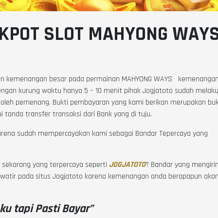
CKPOT SLOT MAHYONG WAY
n kemenangan besar pada permainan MAHYONG WAYS
kemenanga
engan kurung waktu hanya 5 – 10 menit pihak Jogjatoto sudah melak
an oleh pemenang.
Bukti pembayaran yang kami berikan merupakan buk
tanda transfer transaksi dari Bank yang di tuju.
rena sudah mempercayakan kami sebagai Bandar Tepercaya yang
e sekarang yang terpercaya seperti
JOGJATOTO
? Bandar yang mengir
khwatir pada situs Jogjatoto karena kemenangan anda berapapun aka
ku tapi Pasti Bayar”