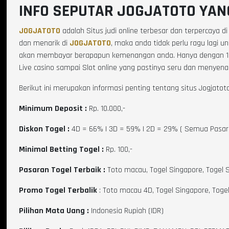
INFO SEPUTAR JOGJATOTO YAN
JOGJATOTO
adalah Situs judi online terbesar dan terpercaya
di
dan menarik di
JOGJATOTO
, maka anda tidak perlu ragu lagi 
akan membayar berapapun kemenangan anda. Hanya dengan 1 U
Live casino sampai Slot online yang pastinya seru dan menyen
Berikut ini merupakan informasi penting tentang situs Jogjatoto
Minimum Deposit :
Rp. 10.000,-
Diskon Togel :
4D = 66% | 3D = 59% | 2D = 29% ( Semua Pasara
Minimal Betting Togel :
Rp. 100,-
Pasaran Togel Terbaik :
Toto macau, Togel Singapore, Togel 
Promo Togel Terbalik
: Toto macau 4D, Togel Singapore, Toge
Pilihan Mata Uang :
Indonesia Rupiah (IDR)