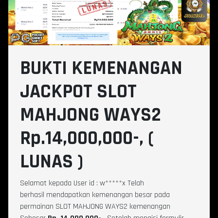
BUKTI KEMENANGAN
JACKPOT SLOT
MAHJONG WAYS2
Rp.14
,000,000
-, (
LUNAS )
Selamat kepada User id :
w*****x
Telah
berhasil
mendapatkan kemenangan besar pada
permainan SLOT MAHJONG WAYS2
kemenangan