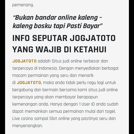
pemenang.
“Bukan bandar online kaleng –
kaleng bosku tapi Pasti Bayar”
INFO SEPUTAR JOGJATOTO
YANG WAJIB DI KETAHUI
JOGJATOTO
adalah Situs judi online terbesar dan
terpercaya
di Indonesia. Dengan menyediakan berbagai
macam permainan yang seru dan menarik
di
JOGJATOTO
, maka anda tidak perlu ragu lagi untuk
bergabung dan bermain bersama kami situs judi online
terpercaya yang akan membayar berapapun
kemenangan anda. Hanya dengan 1 User ID anda sudah
dapat memainkan semua permainan mulai dari togel,
Live casino sampai Slot online yang pastinya seru dan
menyenangkan.