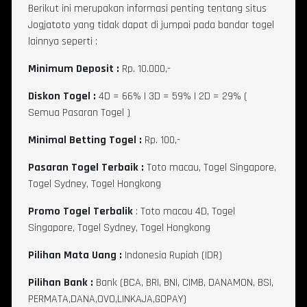
Berikut ini merupakan informasi penting tentang situs
Jogjatoto yang tidak dapat di jumpai pada bandar togel
lainnya seperti :
Minimum Deposit :
Rp. 10.000,-
Diskon Togel :
4D = 66% | 3D = 59% | 2D = 29% (
Semua Pasaran Togel )
Minimal Betting Togel :
Rp. 100,-
Pasaran Togel Terbaik :
Toto macau, Togel Singapore,
Togel Sydney, Togel Hongkong
Promo Togel Terbalik
: Toto macau 4D, Togel
Singapore, Togel Sydney, Togel Hongkong
Pilihan Mata Uang :
Indonesia Rupiah (IDR)
Pilihan Bank :
Bank (BCA, BRI, BNI, CIMB, DANAMON, BSI,
PERMATA,DANA,OVO,LINKAJA,GOPAY)