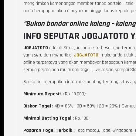
mengirimkan kemenangan member tanpa bertele – tele. J
anda berapapun akan dibayarkan hingga lunas kepada p
“Bukan bandar online kaleng – kaleng
INFO SEPUTAR JOGJATOTO Y
JOGJATOTO
adalah Situs judi online terbesar dan terper
yang seru dan menarik di
JOGJATOTO
, maka anda tidak 
online terpercaya yang akan membayar berapapun keme
semua permainan mulai dari togel, Live casino sampai Sl
Berikut ini merupakan informasi penting tentang situs Jog
Minimum Deposit :
Rp. 10.000,-
Diskon Togel :
4D = 66% | 3D = 59% | 2D = 29% ( Semua 
Minimal Betting Togel :
Rp. 100,-
Pasaran Togel Terbaik :
Toto macau, Togel Singapore, 