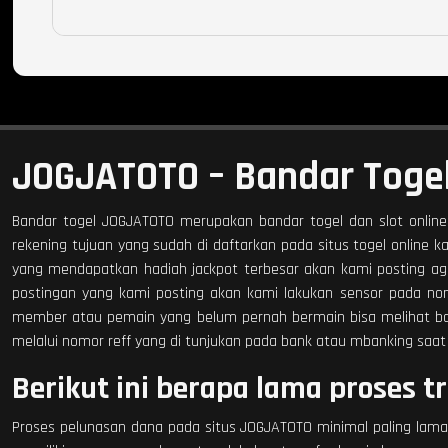
JOGJATOTO – Bandar Toge
Bandar togel JOGJATOTO merupakan bandar togel dan slot onli
rekening tujuan yang sudah di daftarkan pada situs togel online
yang mendapatkan hadiah jackpot terbesar akan kami posting a
postingan yang kami posting akan kami lakukan sensor pada nom
member atau pemain yang belum pernah bermain bisa melihat b
melalui nomor reff yang di tunjukan pada bank atau mbanking saat 
Berikut ini berapa lama proses 
Proses pelunasan dana pada situs JOGJATOTO minimal paling lama 