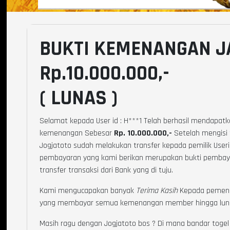
BUKTI KEMENANGAN 
Rp.10.000.000,-
(
LUNAS )
Selamat kepada User id : H***1 Telah
berhasil
mendapatk
kemenangan Sebesar
Rp. 10.000.000,-
Setelah mengisi 
Jogjatoto sudah melakukan transfer kepada pemilik User
pembayaran yang kami berikan merupakan bukti pemba
transfer transaksi dari Bank yang di tuju.
Kami mengucapakan banyak
Terima Kasih
Kepada pemena
yang membayar semua kemenangan member hingga lun
Masih ragu dengan Jogjatoto bos ? Di mana bandar togel