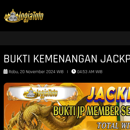
BUKTI KEMENANGAN JACKP
Rabu, 20 November 2024 WIB
|
04:53 AM WIB