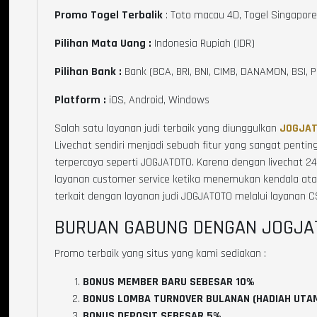
Promo Togel Terbalik
: Toto macau 4D, Togel Singapore
Pilihan Mata Uang :
Indonesia Rupiah (IDR)
Pilihan Bank :
Bank (BCA, BRI, BNI, CIMB, DANAMON, BSI
Platform :
iOS, Android, Windows
Salah satu layanan judi terbaik yang diunggulkan
JOGJA
Livechat sendiri menjadi sebuah fitur yang sangat penting
terpercaya seperti JOGJATOTO. Karena dengan livechat 
layanan customer service ketika menemukan kendala atau
terkait dengan layanan judi JOGJATOTO melalui layanan C
BURUAN GABUNG DENGAN JOGJ
Promo terbaik yang situs yang kami sediakan :
BONUS MEMBER BARU SEBESAR 10%
BONUS LOMBA TURNOVER BULANAN (HADIAH UTA
BONUS DEPOSIT SEBESAR 5%