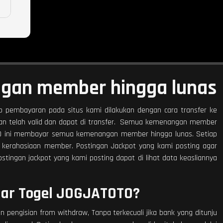
ngan member hingga lunas
pembayaran pada situs kami dilakukan dengan cara transfer ke
arkan telah valid dan dapat di transfer. Semua kemenangan member
OTO ini membayar semua kemenangan member hingga lunas. Setiap
n kerahasiaan member. Postingan Jackpot yang kami posting agar
tingan jackpot yang kami posting dapat di lihat data keasliannya
ndar Togel JOGJATOTO?
pengisian from withdraw, Tanpa terkecuali jika bank yang ditunju