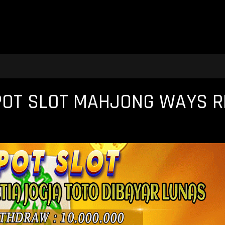
OT SLOT MAHJONG WAYS RP.