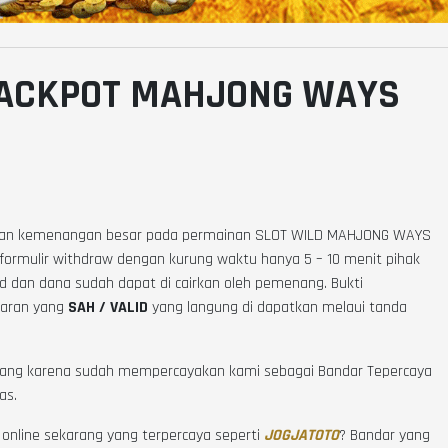
JACKPOT MAHJONG WAYS
an kemenangan besar pada permainan SLOT WILD MAHJONG WAYS
formulir withdraw dengan kurung waktu hanya 5 – 10 menit pihak
id dan dana sudah dapat di cairkan oleh pemenang.
Bukti
yaran yang
SAH / VALID
yang langung di dapatkan melaui tanda
ng karena sudah mempercayakan kami sebagai Bandar Tepercaya
as.
 online sekarang yang terpercaya seperti
JOGJATOTO
? Bandar yang