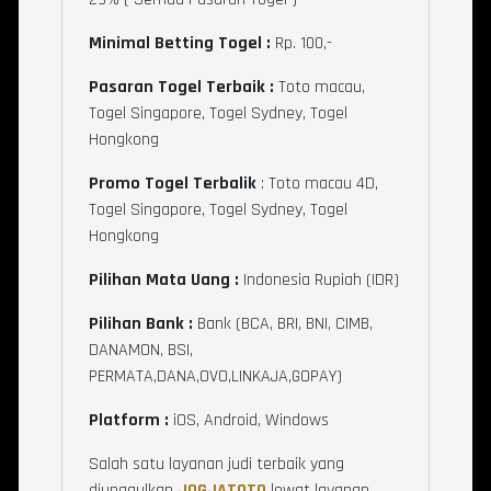
Minimal Betting Togel :
Rp. 100,-
Pasaran Togel Terbaik :
Toto macau,
Togel Singapore, Togel Sydney, Togel
Hongkong
Promo Togel Terbalik
: Toto macau 4D,
Togel Singapore, Togel Sydney, Togel
Hongkong
Pilihan Mata Uang :
Indonesia Rupiah (IDR)
Pilihan Bank :
Bank (BCA, BRI, BNI, CIMB,
DANAMON, BSI,
PERMATA,DANA,OVO,LINKAJA,GOPAY)
Platform :
iOS, Android, Windows
Salah satu layanan judi terbaik yang
diunggulkan
JOGJATOTO
lewat layanan