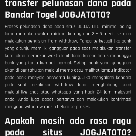
transfer pelunasan dana pada
Bandar Togel JOGJATOTO?
Proses pelunasan dana pada situs JOGJATOTO minimal paling
lama memakan waktu minimal kurang dari 3 – 5 menit setelah
melakukan pengisian from withdraw, Tanpa terkecuali jika bank
yang ditunju memiliki gangguan pada saat melakukan transfer
kami akan memakan waktu lebih lama karena harus menunggu
bank yang tunju kembali normal. Setiap bank yang gangguan
akan di beritahukan melalui memo atau melihat lampu indikator
pada bank menyala berwarna kuning. Jika mengalami kendala
pada saat melakukan withdraw dapat menghubungi kami
melalui live chat atau whatsapp yang hadir 24 jam melayani
anda, Anda juga dapat bertanya dan melakukan konfrimasi
mengapa withdraw masih belum terproses.
Apakah masih ada rasa ragu
pada situs JOGJATOTO?