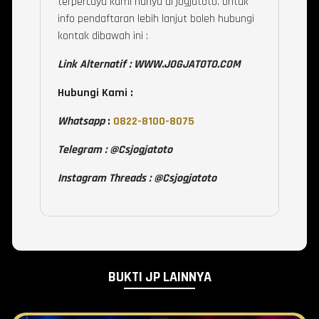
terpercaya kami hanya di jogjatoto. Untuk
info pendaftaran lebih lanjut boleh hubungi
kontak dibawah ini :
Link Alternatif : WWW.JOGJATOTO
.COM
Hubungi Kami :
Whatsapp
:
0822-8100-8075
Telegram :
@Csjogjatoto
Instagram Threads :
@Csjogjatoto
BUKTI JP LAINNYA