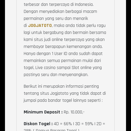
terbesar dan terpercaya
di Indonesia.
Dengan menyediakan berbagai macam
permainan yang seru dan menarik
di
JOGJATOTO
, maka anda tidak perlu ragu
lagi untuk bergabung dan bermain bersama
kami situs judi online terpercaya yang akan
membayar berapapun kemenangan anda.
Hanya dengan 1 User ID anda sudah dapat
memainkan semua permainan mulai dari
togel, Live casino sampai Slot online yang
pastinya seru dan menyenangkan.
Berikut ini merupakan informasi penting
tentang situs Jogjatoto yang tidak dapat di
jumpai pada bandar togel lainnya seperti :
Minimum Deposit :
Rp. 10.000,-
Diskon Togel :
4D = 66% | 3D = 59% | 2D =
29% ( Semua Pasaran Togel )