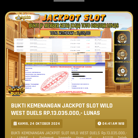
BUKTI KEMENANGAN JACKPOT SLOT WILD
WEST DUELS RP.13.035.000,- LUNAS
KAMIS, 24 OKTOBER 2024
04:41 AM WIB
BUKTI KEMENANGAN JACKPOT SLOT WILD WEST DUELS Rp.13.035.000,-
( LUNAS ) Selamat kepada User id : A****O Telah