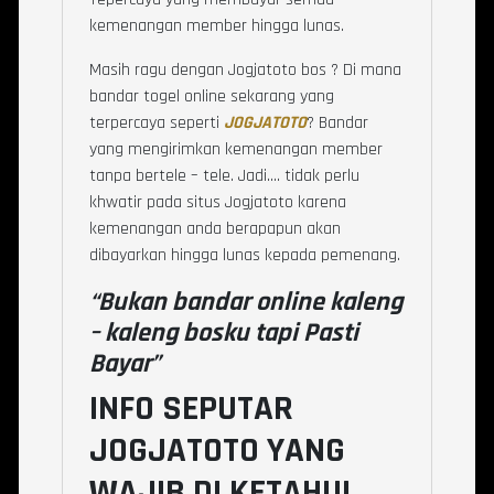
kemenangan member hingga lunas.
Masih ragu dengan Jogjatoto bos ? Di mana
bandar togel online sekarang yang
terpercaya seperti
JOGJATOTO
? Bandar
yang mengirimkan kemenangan member
tanpa bertele – tele. Jadi…. tidak perlu
khwatir pada situs Jogjatoto karena
kemenangan anda berapapun akan
dibayarkan hingga lunas kepada pemenang.
“Bukan bandar online kaleng
– kaleng bosku tapi Pasti
Bayar”
INFO SEPUTAR
JOGJATOTO YANG
WAJIB DI KETAHUI