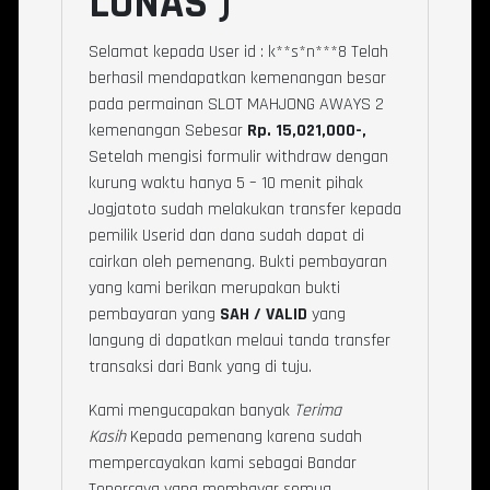
LUNAS )
Selamat kepada User id :
k**s*n***8
Telah
berhasil
mendapatkan kemenangan besar
pada permainan SLOT MAHJONG AWAYS 2
kemenangan Sebesar
Rp. 15,021,000-,
Setelah mengisi formulir withdraw dengan
kurung waktu hanya 5 – 10 menit pihak
Jogjatoto sudah melakukan transfer kepada
pemilik Userid dan dana sudah dapat di
cairkan oleh pemenang.
Bukti pembayaran
yang kami berikan merupakan bukti
pembayaran yang
SAH / VALID
yang
langung di dapatkan melaui tanda transfer
transaksi dari Bank yang di tuju.
Kami mengucapakan banyak
Terima
Kasih
Kepada pemenang karena sudah
mempercayakan kami sebagai Bandar
Tepercaya yang membayar semua