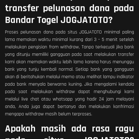
transfer pelunasan dana pada
Bandar Togel JOGJATOTO?
Proses pelunasan dana pada situs JOGJATOTO minimal paling
lama memakan waktu minimal kurang dari 3 – 5 menit setelah
melakukan pengisian from withdraw, Tanpa terkecuali jika bank
yang ditunju memiliki gangguan pada saat melakukan transfer
kami akan memakan waktu lebih lama karena harus menunggu
bank yang tunju kembali normal. Setiap bank yang gangguan
akan di beritahukan melalui memo atau melihat lampu indikator
pada bank menyala berwarna kuning. Jika mengalami kendala
pada saat melakukan withdraw dapat menghubungi kami
melalui live chat atau whatsapp yang hadir 24 jam melayani
anda, Anda juga dapat bertanya dan melakukan konfrimasi
mengapa withdraw masih belum terproses.
Apakah masih ada rasa ragu