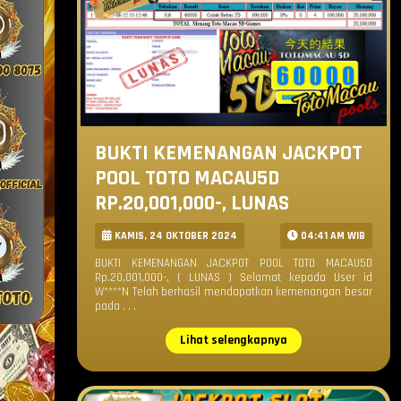
BUKTI KEMENANGAN JACKPOT
POOL TOTO MACAU5D
RP.20,001,000-, LUNAS
KAMIS, 24 OKTOBER 2024
04:41 AM WIB
BUKTI KEMENANGAN JACKPOT POOL TOTO MACAU5D
Rp.20,001,000-, ( LUNAS ) Selamat kepada User id
W****N Telah berhasil mendapatkan kemenangan besar
pada . . .
Lihat selengkapnya