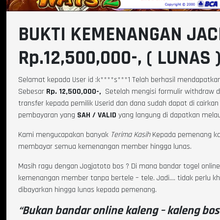
BUKTI KEMENANGAN JAC
Rp.12
,500,000
-, (
LUNAS 
Selamat kepada User id :
k****s***1
Telah
berhasil
mendapatkan
Sebesar
Rp. 12
,500,000
-,
Setelah mengisi formulir withdraw 
transfer kepada pemilik Userid dan dana sudah dapat di cairk
pembayaran yang
SAH / VALID
yang langung di dapatkan melaui 
Kami mengucapakan banyak
Terima Kasih
Kepada pemenang ka
membayar semua kemenangan member hingga lunas.
Masih ragu dengan Jogjatoto bos ? Di mana bandar togel onlin
kemenangan member tanpa bertele – tele. Jadi…. tidak perlu 
dibayarkan hingga lunas kepada pemenang.
“Bukan bandar online kaleng – kaleng bos