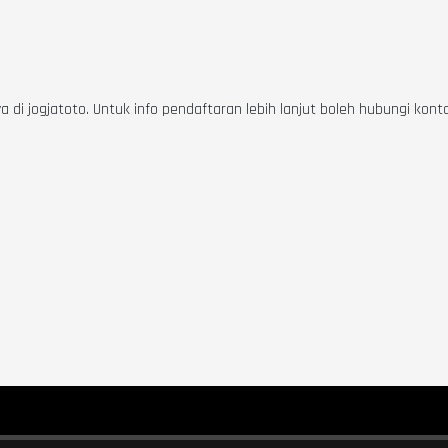
 di jogjatoto. Untuk info pendaftaran lebih lanjut boleh hubungi kont