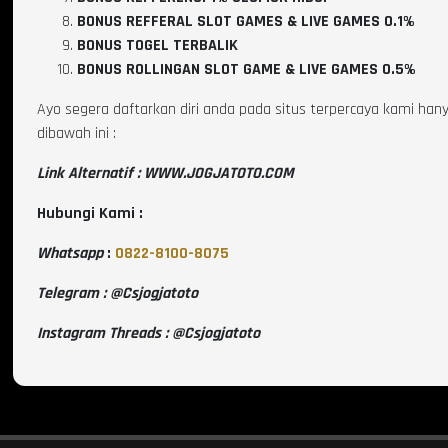
BONUS REFFERAL SLOT GAMES & LIVE GAMES 0.1%
BONUS TOGEL TERBALIK
BONUS ROLLINGAN SLOT GAME & LIVE GAMES 0.5%
Ayo segera daftarkan diri anda pada situs terpercaya kami hanya
dibawah ini :
Link Alternatif : WWW.JOGJATOTO
.COM
Hubungi Kami :
Whatsapp
:
0822-8100-8075
Telegram :
@Csjogjatoto
Instagram Threads :
@Csjogjatoto