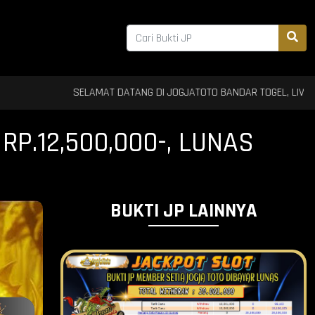
SELAMAT DATANG DI JOGJATOTO BANDAR TOGEL, LIVE CASINO &
P.12,500,000-, LUNAS
BUKTI JP LAINNYA