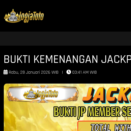
BUKTI KEMENANGAN JACKPO
Rabu, 28 Januari 2026 WIB
|
03:41 AM WIB