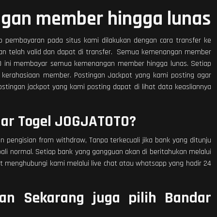
ngan member hingga lunas
pembayaran pada situs kami dilakukan dengan cara transfer ke
arkan telah valid dan dapat di transfer. Semua kemenangan member
OTO ini membayar semua kemenangan member hingga lunas. Setiap
n kerahasiaan member. Postingan Jackpot yang kami posting agar
tingan jackpot yang kami posting dapat di lihat data keasliannya
ndar Togel JOGJATOTO?
pengisian from withdraw, Tanpa terkecuali jika bank yang ditunju
i normal. Setiap bank yang gangguan akan di beritahukan melalui
 menghubungi kami melalui live chat atau whatsapp yang hadir 24
an Sekarang juga pilih Bandar