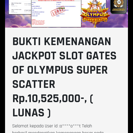
BUKTI KEMENANGAN
JACKPOT SLOT GATES
OF OLYMPUS SUPER
SCATTER
Rp.10,525,000-, (
LUNAS )
Selamat kepada User id :a****o***t Telah