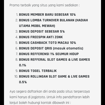
Promo terbaik yang situs yang kami sediakan :
BONUS MEMBER BARU SEBESAR 10%
BONUS LOMBA TURNOVER BULANAN (HADIAH
UTAMA MOBIL MEWAH)
BONUS DEPOSIT SEBESAR 5%
BONUS FREESPIN ANTI ZONK
BONUS CASHBACK TOTO MACAU 10%
BONUS DEPOSIT QRIS (masuk otomatis)
BONUS REFFERENSI 1% SEUMUR HIDUP
BONUS REFFERAL SLOT GAMES & LIVE GAMES
0.1%
BONUS TOGEL TERBALIK
BONUS ROLLINGAN SLOT GAME & LIVE GAMES
0.5%
Ayo segera daftarkan diri anda pada situs terpercaya
kami hanya di jogjatoto. Untuk info pendaftaran lebih
lanjut boleh hubungi kontak dibawah ini :