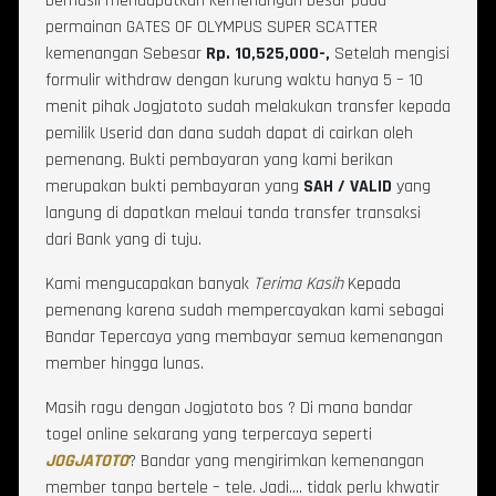
berhasil
mendapatkan kemenangan besar pada
permainan GATES OF OLYMPUS SUPER SCATTER
kemenangan Sebesar
Rp. 10,525,000-,
Setelah mengisi
formulir withdraw dengan kurung waktu hanya 5 – 10
menit pihak Jogjatoto sudah melakukan transfer kepada
pemilik Userid dan dana sudah dapat di cairkan oleh
pemenang.
Bukti pembayaran yang kami berikan
merupakan bukti pembayaran yang
SAH / VALID
yang
langung di dapatkan melaui tanda transfer transaksi
dari Bank yang di tuju.
Kami mengucapakan banyak
Terima Kasih
Kepada
pemenang karena sudah mempercayakan kami sebagai
Bandar Tepercaya yang membayar semua kemenangan
member hingga lunas.
Masih ragu dengan Jogjatoto bos ? Di mana bandar
togel online sekarang yang terpercaya seperti
JOGJATOTO
? Bandar yang mengirimkan kemenangan
member tanpa bertele – tele. Jadi…. tidak perlu khwatir