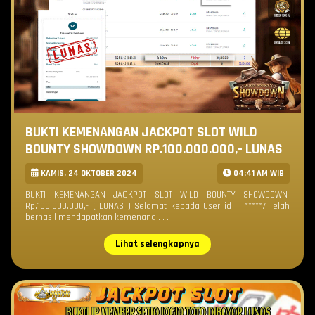
BUKTI KEMENANGAN JACKPOT SLOT WILD
BOUNTY SHOWDOWN RP.100.000.000,- LUNAS
KAMIS, 24 OKTOBER 2024
04:41 AM WIB
BUKTI KEMENANGAN JACKPOT SLOT WILD BOUNTY SHOWDOWN
Rp.100.000.000,- ( LUNAS ) Selamat kepada User id : T*****7 Telah
berhasil mendapatkan kemenang . . .
Lihat selengkapnya