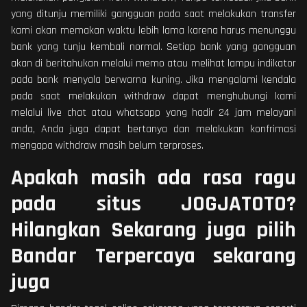
yang ditunju memiliki gangguan pada saat melakukan transfer
kami akan memakan waktu lebih lama karena harus menunggu
bank yang tunju kembali normal. Setiap bank yang gangguan
akan di beritahukan melalui memo atau melihat lampu indikator
pada bank menyala berwarna kuning. Jika mengalami kendala
pada saat melakukan withdraw dapat menghubungi kami
melalui live chat atau whatsapp yang hadir 24 jam melayani
anda, Anda juga dapat bertanya dan melakukan konfrimasi
mengapa withdraw masih belum terproses.
Apakah masih ada rasa ragu
pada situs JOGJATOTO?
Hilangkan Sekarang juga pilih
Bandar Terpercaya sekarang
juga