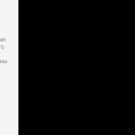
iri
TO.
alui