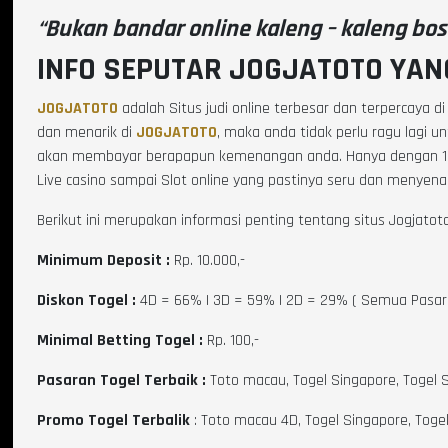
“Bukan bandar online kaleng – kaleng bos
INFO SEPUTAR JOGJATOTO YAN
JOGJATOTO
adalah Situs judi online terbesar dan terpercaya
di
dan menarik di
JOGJATOTO
, maka anda tidak perlu ragu lagi 
akan membayar berapapun kemenangan anda. Hanya dengan 1 U
Live casino sampai Slot online yang pastinya seru dan menyen
Berikut ini merupakan informasi penting tentang situs Jogjatoto
Minimum Deposit :
Rp. 10.000,-
Diskon Togel :
4D = 66% | 3D = 59% | 2D = 29% ( Semua Pasara
Minimal Betting Togel :
Rp. 100,-
Pasaran Togel Terbaik :
Toto macau, Togel Singapore, Togel 
Promo Togel Terbalik
: Toto macau 4D, Togel Singapore, Toge