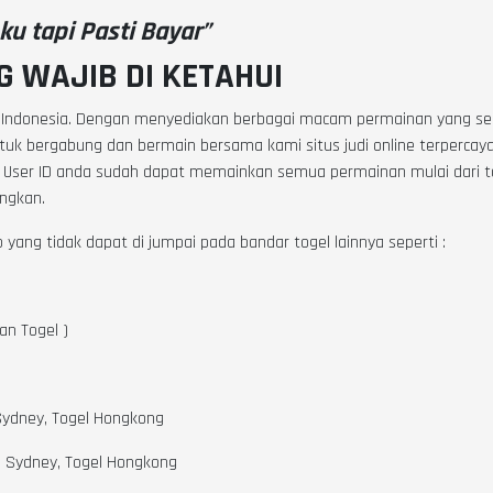
ku tapi Pasti Bayar”
G WAJIB DI KETAHUI
 Indonesia. Dengan menyediakan berbagai macam permainan yang se
untuk bergabung dan bermain bersama kami situs judi online terpercay
ser ID anda sudah dapat memainkan semua permainan mulai dari to
angkan.
 yang tidak dapat di jumpai pada bandar togel lainnya seperti :
n Togel )
Sydney, Togel Hongkong
l Sydney, Togel Hongkong