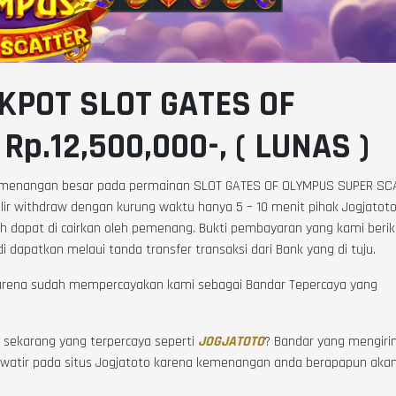
KPOT SLOT GATES OF
p.12,500,000-, (
LUNAS )
menangan besar pada permainan SLOT GATES OF OLYMPUS SUPER SC
lir withdraw dengan kurung waktu hanya 5 – 10 menit pihak Jogjatot
h dapat di cairkan oleh pemenang.
Bukti pembayaran yang kami beri
i dapatkan melaui tanda transfer transaksi dari Bank yang di tuju.
rena sudah mempercayakan kami sebagai Bandar Tepercaya yang
e sekarang yang terpercaya seperti
JOGJATOTO
? Bandar yang mengir
khwatir pada situs Jogjatoto karena kemenangan anda berapapun aka