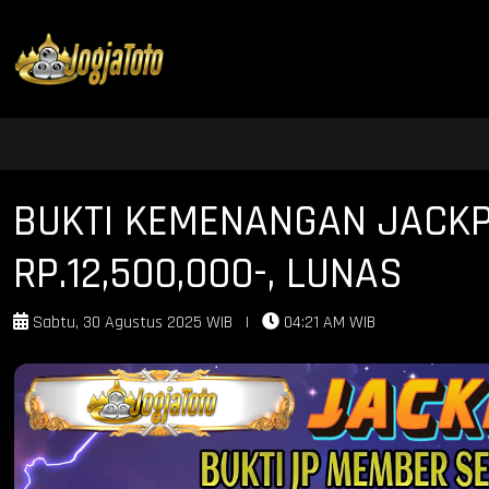
BUKTI KEMENANGAN JACKP
RP.12,500,000-, LUNAS
Sabtu, 30 Agustus 2025 WIB
|
04:21 AM WIB