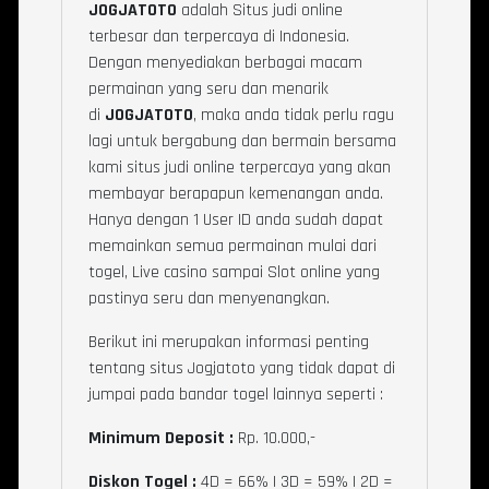
JOGJATOTO
adalah Situs judi online
terbesar dan terpercaya
di Indonesia.
Dengan menyediakan berbagai macam
permainan yang seru dan menarik
di
JOGJATOTO
, maka anda tidak perlu ragu
lagi untuk bergabung dan bermain bersama
kami situs judi online terpercaya yang akan
membayar berapapun kemenangan anda.
Hanya dengan 1 User ID anda sudah dapat
memainkan semua permainan mulai dari
togel, Live casino sampai Slot online yang
pastinya seru dan menyenangkan.
Berikut ini merupakan informasi penting
tentang situs Jogjatoto yang tidak dapat di
jumpai pada bandar togel lainnya seperti :
Minimum Deposit :
Rp. 10.000,-
Diskon Togel :
4D = 66% | 3D = 59% | 2D =