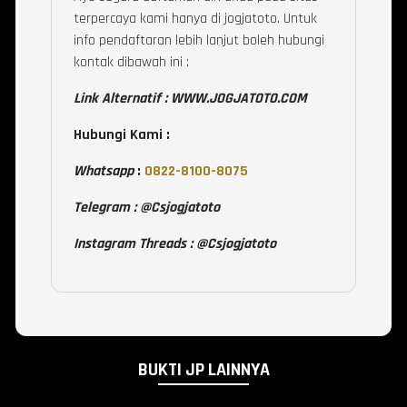
terpercaya kami hanya di jogjatoto. Untuk
info pendaftaran lebih lanjut boleh hubungi
kontak dibawah ini :
Link Alternatif : WWW.JOGJATOTO
.COM
Hubungi Kami :
Whatsapp
:
0822-8100-8075
Telegram :
@Csjogjatoto
Instagram Threads :
@Csjogjatoto
BUKTI JP LAINNYA