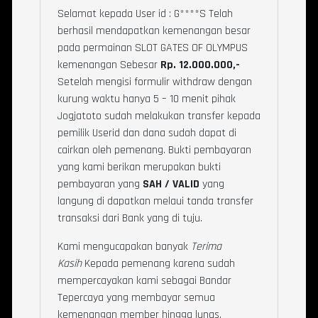
Selamat kepada User id : G****S Telah
berhasil
mendapatkan kemenangan besar
pada permainan SLOT GATES OF OLYMPUS
kemenangan Sebesar
Rp. 12.000.000,-
Setelah mengisi formulir withdraw dengan
kurung waktu hanya 5 – 10 menit pihak
Jogjatoto sudah melakukan transfer kepada
pemilik Userid dan dana sudah dapat di
cairkan oleh pemenang.
Bukti pembayaran
yang kami berikan merupakan bukti
pembayaran yang
SAH / VALID
yang
langung di dapatkan melaui tanda transfer
transaksi dari Bank yang di tuju.
Kami mengucapakan banyak
Terima
Kasih
Kepada pemenang karena sudah
mempercayakan kami sebagai Bandar
Tepercaya yang membayar semua
kemenangan member hingga lunas.