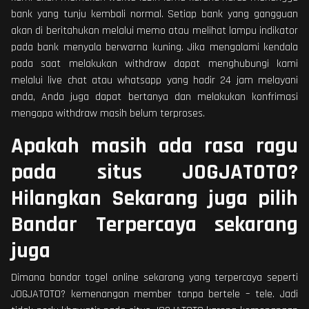
bank yang tunju kembali normal. Setiap bank yang gangguan
akan di beritahukan melalui memo atau melihat lampu indikator
pada bank menyala berwarna kuning. Jika mengalami kendala
pada saat melakukan withdraw dapat menghubungi kami
melalui live chat atau whatsapp yang hadir 24 jam melayani
anda, Anda juga dapat bertanya dan melakukan konfrimasi
mengapa withdraw masih belum terproses.
Apakah masih ada rasa ragu
pada situs JOGJATOTO?
Hilangkan Sekarang juga pilih
Bandar Terpercaya sekarang
juga
Dimana bandar togel online sekarang yang terpercaya seperti
JOGJATOTO? kemenangan member tanpa bertele – tele. Jadi