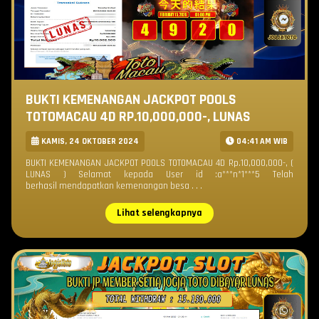
BUKTI KEMENANGAN JACKPOT POOLS
TOTOMACAU 4D RP.10,000,000-, LUNAS
KAMIS, 24 OKTOBER 2024
04:41 AM WIB
BUKTI KEMENANGAN JACKPOT POOLS TOTOMACAU 4D Rp.10,000,000-, (
LUNAS ) Selamat kepada User id :a***n*1***5 Telah
berhasil mendapatkan kemenangan besa . . .
Lihat selengkapnya