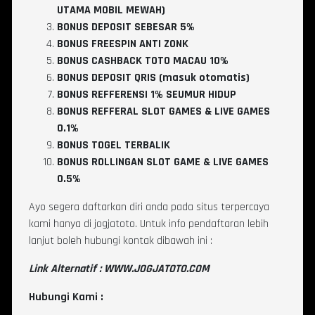
UTAMA MOBIL MEWAH)
BONUS DEPOSIT SEBESAR 5%
BONUS FREESPIN ANTI ZONK
BONUS CASHBACK TOTO MACAU 10%
BONUS DEPOSIT QRIS (masuk otomatis)
BONUS REFFERENSI 1% SEUMUR HIDUP
BONUS REFFERAL SLOT GAMES & LIVE GAMES
0.1%
BONUS TOGEL TERBALIK
BONUS ROLLINGAN SLOT GAME & LIVE GAMES
0.5%
Ayo segera daftarkan diri anda pada situs terpercaya
kami hanya di jogjatoto. Untuk info pendaftaran lebih
lanjut boleh hubungi kontak dibawah ini :
Link Alternatif : WWW.JOGJATOTO
.COM
Hubungi Kami :