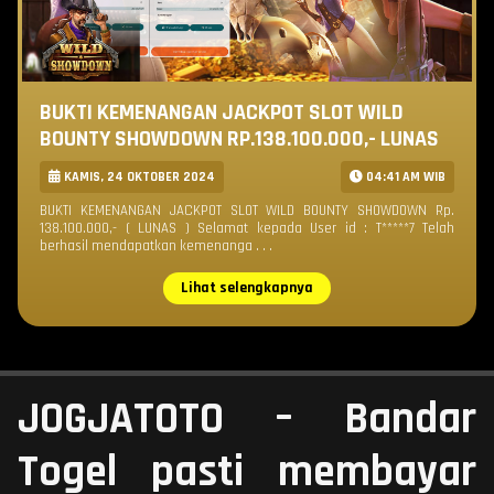
BUKTI KEMENANGAN JACKPOT SLOT WILD
BOUNTY SHOWDOWN RP.138.100.000,- LUNAS
KAMIS, 24 OKTOBER 2024
04:41 AM WIB
BUKTI KEMENANGAN JACKPOT SLOT WILD BOUNTY SHOWDOWN Rp.
138.100.000,- ( LUNAS ) Selamat kepada User id : T*****7 Telah
berhasil mendapatkan kemenanga . . .
Lihat selengkapnya
JOGJATOTO – Bandar
Togel pasti membayar