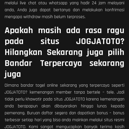
melalui live chat atau whatsapp yang hadir 24 jam melayani
anda, Anda juga dapat bertanya dan melakukan konfrimasi
mengapa withdraw masih belum terproses.
Apakah masih ada rasa ragu
pada situs JOGJATOTO?
Hilangkan Sekarang juga pilih
Bandar Terpercaya sekarang
juga
Dimana bandar togel online sekarang yang terpercaya seperti
JOGJATOTO? kemenangan member tanpa bertele – tele. Jadi
tidak perlu khawatir pada situs JOGJATOTO karena kemenangan
anda berapapun akan dibayarakan hingga lunas kepada
pemenang. Buruan daftar segera dan dapatkan bonus – bonus
terbesar setiap hari yang bisa anda mainkan melalui situs resmi
JOGJATOTO. Kami sangat mengucapkan banyak terima kasih