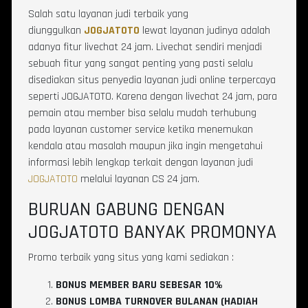
Salah satu layanan judi terbaik yang
diunggulkan
JOGJATOTO
lewat layanan judinya adalah
adanya fitur livechat 24 jam. Livechat sendiri menjadi
sebuah fitur yang sangat penting yang pasti selalu
disediakan situs penyedia layanan judi online terpercaya
seperti JOGJATOTO. Karena dengan livechat 24 jam, para
pemain atau member bisa selalu mudah terhubung
pada layanan customer service ketika menemukan
kendala atau masalah maupun jika ingin mengetahui
informasi lebih lengkap terkait dengan layanan judi
JOGJATOTO
melalui layanan CS 24 jam.
BURUAN GABUNG DENGAN
JOGJATOTO
BANYAK PROMONYA
Promo terbaik yang situs yang kami sediakan :
BONUS MEMBER BARU SEBESAR 10%
BONUS LOMBA TURNOVER BULANAN (HADIAH