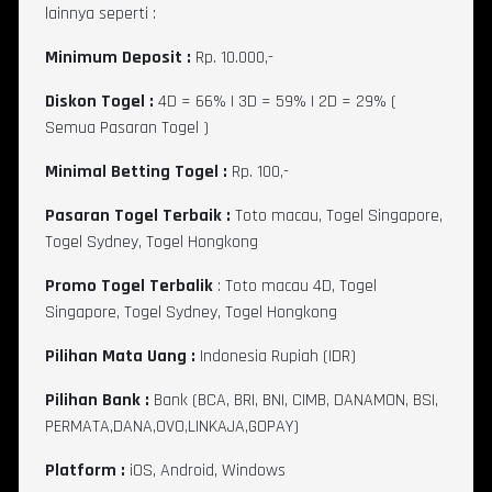
lainnya seperti :
Minimum Deposit :
Rp. 10.000,-
Diskon Togel :
4D = 66% | 3D = 59% | 2D = 29% (
Semua Pasaran Togel )
Minimal Betting Togel :
Rp. 100,-
Pasaran Togel Terbaik :
Toto macau, Togel Singapore,
Togel Sydney, Togel Hongkong
Promo Togel Terbalik
: Toto macau 4D, Togel
Singapore, Togel Sydney, Togel Hongkong
Pilihan Mata Uang :
Indonesia Rupiah (IDR)
Pilihan Bank :
Bank (BCA, BRI, BNI, CIMB, DANAMON, BSI,
PERMATA,DANA,OVO,LINKAJA,GOPAY)
Platform :
iOS, Android, Windows