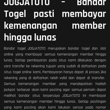
JOGJATOTO – Bandar
Togel pasti membayar
kemenangan member
hingga lunas
Bandar togel JOGJATOTO merupakan bandar togel dan slot
online yang membayar semua kemenangan member hingga
lunas. Setiap pembayaran pada situs kami dilakukan dengan
cara transfer ke rekening tujuan yang sudah di daftarkan pada
situs togel online kami, Pembayaran hanya dapat di proses jika
rekening yang di daftarkan telah valid dan dapat di transfer.
Semua kemenangan member yang mendapatkan hadiah
jackpot terbesar akan kami posting agar semua pemain dapat
melihat bandar situs terpercaya JOGJATOTO ini membayar
semua kemenangan member hingga lunas. Setiap postingan
yang kami posting akan kami lakukan sensor pada nomor