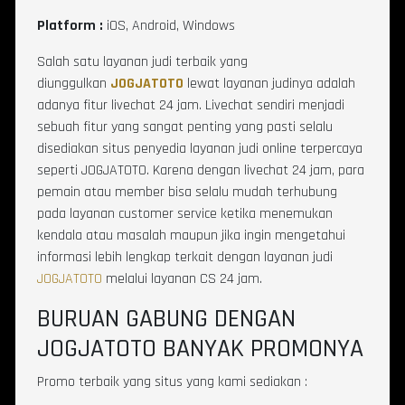
Platform :
iOS, Android, Windows
Salah satu layanan judi terbaik yang
diunggulkan
JOGJATOTO
lewat layanan judinya adalah
adanya fitur livechat 24 jam. Livechat sendiri menjadi
sebuah fitur yang sangat penting yang pasti selalu
disediakan situs penyedia layanan judi online terpercaya
seperti JOGJATOTO. Karena dengan livechat 24 jam, para
pemain atau member bisa selalu mudah terhubung
pada layanan customer service ketika menemukan
kendala atau masalah maupun jika ingin mengetahui
informasi lebih lengkap terkait dengan layanan judi
JOGJATOTO
melalui layanan CS 24 jam.
BURUAN GABUNG DENGAN
JOGJATOTO
BANYAK PROMONYA
Promo terbaik yang situs yang kami sediakan :