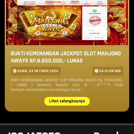
BUKTI KEMENANGAN JACKPOT SLOT MAHJONG
AWAYS RP.8.800.000,- LUNAS
KAMIS, 24 OKTOBER 2024
04:41 AM WIB
BUKTI KEMENANGAN JACKPOT SLOT MAHJONG AWAYS Rp. 8.800.000,-
( LUNAS ) Selamat kepada User id : G******X Telah
berhasil mendapatkan kemenangan besar . . .
Lihat selengkapnya