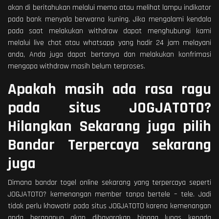
akan di beritahukan melalui memo atau melihat lampu indikator
pada bank menyala berwarna kuning. Jika mengalami kendala
pada saat melakukan withdraw dapat menghubungi kami
melalui live chat atau whatsapp yang hadir 24 jam melayani
anda, Anda juga dapat bertanya dan melakukan konfrimasi
mengapa withdraw masih belum terproses.
Apakah masih ada rasa ragu
pada situs JOGJATOTO?
Hilangkan Sekarang juga pilih
Bandar Terpercaya sekarang
juga
Dimana bandar togel online sekarang yang terpercaya seperti
JOGJATOTO? kemenangan member tanpa bertele – tele. Jadi
tidak perlu khawatir pada situs JOGJATOTO karena kemenangan
anda berapapun akan dibayarakan hingga lunas kepada