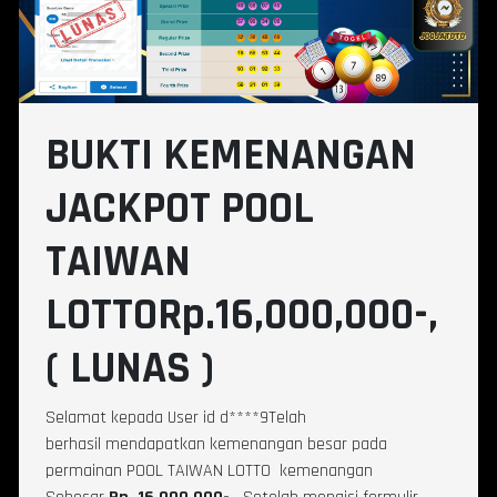
BUKTI KEMENANGAN
JACKPOT POOL
TAIWAN
LOTTORp.16,000,000-,
(
LUNAS )
Selamat kepada User id
d****9
Telah
berhasil
mendapatkan kemenangan besar pada
permainan POOL TAIWAN LOTTO
kemenangan