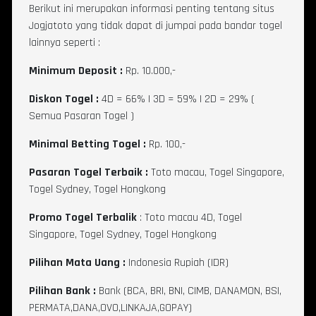
Berikut ini merupakan informasi penting tentang situs
Jogjatoto yang tidak dapat di jumpai pada bandar togel
lainnya seperti :
Minimum Deposit :
Rp. 10.000,-
Diskon Togel :
4D = 66% | 3D = 59% | 2D = 29% (
Semua Pasaran Togel )
Minimal Betting Togel :
Rp. 100,-
Pasaran Togel Terbaik :
Toto macau, Togel Singapore,
Togel Sydney, Togel Hongkong
Promo Togel Terbalik
: Toto macau 4D, Togel
Singapore, Togel Sydney, Togel Hongkong
Pilihan Mata Uang :
Indonesia Rupiah (IDR)
Pilihan Bank :
Bank (BCA, BRI, BNI, CIMB, DANAMON, BSI,
PERMATA,DANA,OVO,LINKAJA,GOPAY)