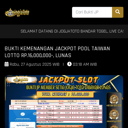
SELAMAT DATANG DI JOGJATOTO BANDAR TOGEL, LIVE CASINO & S
BUKTI KEMENANGAN JACKPOT POOL TAIWAN
LOTTO RP.16,000,000-, LUNAS
Rabu, 27 Agustus 2025 WIB
|
03:18 AM WIB